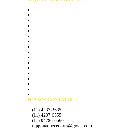
Zona Sul São Paulo
Cambuci
Campo Belo
Campo Grande
Cursino
Grajau
Ipiranga
Itaim Bibi
Jabaquara
Moema
Morumbi
Sacomã
Santo Amaro
Socorro
Vila Andrade
Vila Maria
Vila Sonia
NOSSOS CONTATOS
(11) 4237-3635
(11) 4237-6555
(11) 94786-6660
nipponaquecedores@gmail.com