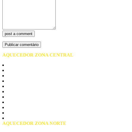
post a comment
AQUECEDOR ZONA CENTRAL
Centro de São Paulo
Barra Funda
Bela vista
Bom Retiro
Brás
Consolação
Liberdade
Pari
Republica
Santa Cecilia
Praça da Sé
AQUECEDOR ZONA NORTE