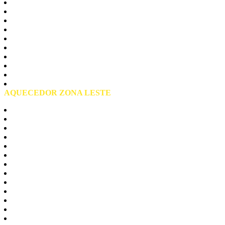
Zona Norte São Paulo
Casa Verde
Jaçanã
Mandaqui
Santana
Tremembé
Tucuruvi
Vila Guilerme
Vila Maria
Vila Medeiros
AQUECEDOR ZONA LESTE
Zona Leste São Paulo
Agua Rasa
Aricanduva
Arthur Alvim
Belém
Cangaiba
Carrão
Lageado
Moóca
Parque do Carmo
Penha
Tatuape
Vila Curuça