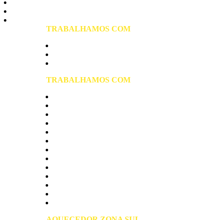
Vila Formosa
Vila Matilde
Vila Prudente
TRABALHAMOS COM
Aquecedor Elétrico de Água
Aquecedor a Gás
Aquecedor Solar
TRABALHAMOS COM
Aquecedores Rinnai
Aquecedores Komeco
Aquecedores Bosch
Aquecedores Lorenzetti
Aquecedores Junkers
Aquecedores Rheem
Aquecedores Cumulus
Aquecedores Harman
Aquecedores Thermotini
Aquecedores Sakura
Aquecedores Yume
Aquecedores Orbis
Presurizador Rowa
AQUECEDOR ZONA SUL