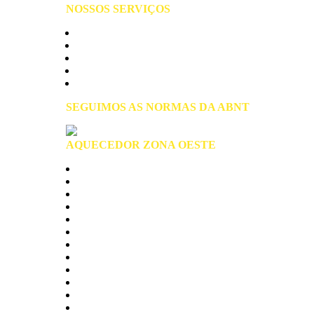
NOSSOS SERVIÇOS
Manutenção de Aquecedores
Assistência Técnica
Instalação de Aquecedores
Conserto de Aquecedores
Reparo de Aquecedores
SEGUIMOS AS NORMAS DA ABNT
AQUECEDOR ZONA OESTE
Zona Oeste São Paulo
Alto de Pinheiros
Anhanguera
Brasilandia
Butantã
Cachoeirinha
Freguesia do Ó
jaragua
Jaguaré
Lapa
Limão
Perdizes