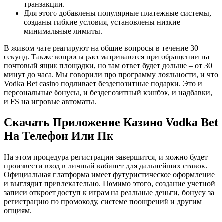
транзакции.
Для этого добавлены популярные платежные системы,
созданы гибкие условия, установлены низкие
минимальные лимиты.
В живом чате реагируют на общие вопросы в течение 30
секунд. Также вопросы рассматриваются при обращении на
почтовый ящик площадки, но там ответ будет дольше – от 30
минут до часа. Мы говорили про программу лояльности, и что
Vodka Bet casino подливает бездепозитные подарки. Это и
персональные бонусы, и бездепозитный кэшбэк, и надбавки,
и FS на игровые автоматы.
Скачать Приложение Казино Vodka Bet
На Телефон Или Пк
На этом процедура регистрации завершится, и можно будет
произвести вход в личный кабинет для дальнейших ставок.
Официальная платформа имеет футуристическое оформление
и выглядит привлекательно. Помимо этого, создание учетной
записи откроет доступ к играм на реальные деньги, бонусу за
регистрацию по промокоду, системе поощрений и другим
опциям.