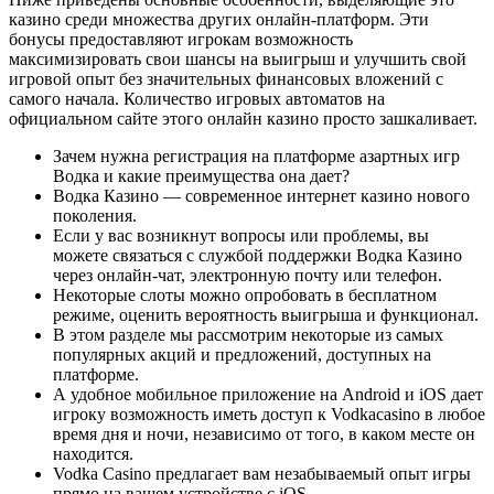
казино среди множества других онлайн-платформ. Эти
бонусы предоставляют игрокам возможность
максимизировать свои шансы на выигрыш и улучшить свой
игровой опыт без значительных финансовых вложений с
самого начала. Количество игровых автоматов на
официальном сайте этого онлайн казино просто зашкаливает.
Зачем нужна регистрация на платформе азартных игр
Водка и какие преимущества она дает?
Водка Казино — современное интернет казино нового
поколения.
Если у вас возникнут вопросы или проблемы, вы
можете связаться с службой поддержки Водка Казино
через онлайн-чат, электронную почту или телефон.
Некоторые слоты можно опробовать в бесплатном
режиме, оценить вероятность выигрыша и функционал.
В этом разделе мы рассмотрим некоторые из самых
популярных акций и предложений, доступных на
платформе.
А удобное мобильное приложение на Android и iOS дает
игроку возможность иметь доступ к Vodkacasino в любое
время дня и ночи, независимо от того, в каком месте он
находится.
Vodka Casino предлагает вам незабываемый опыт игры
прямо на вашем устройстве с iOS.