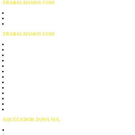
TRABALHAMOS COM
Aquecedor Elétrico de Água
Aquecedor a Gás
Aquecedor Solar
TRABALHAMOS COM
Aquecedores Rinnai
Aquecedores Komeco
Aquecedores Bosch
Aquecedores Lorenzetti
Aquecedores Junkers
Aquecedores Rheem
Aquecedores Cumulus
Aquecedores Harman
Aquecedores Thermotini
Aquecedores Sakura
Aquecedores Yume
Aquecedores Orbis
Presurizador Rowa
AQUECEDOR ZONA SUL
Zona Sul São Paulo