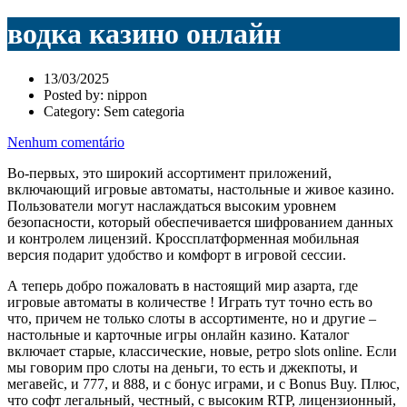
водка казино онлайн
13/03/2025
Posted by:
nippon
Category:
Sem categoria
Nenhum comentário
Во-первых, это широкий ассортимент приложений,
включающий игровые автоматы, настольные и живое казино.
Пользователи могут наслаждаться высоким уровнем
безопасности, который обеспечивается шифрованием данных
и контролем лицензий. Кроссплатформенная мобильная
версия подарит удобство и комфорт в игровой сессии.
А теперь добро пожаловать в настоящий мир азарта, где
игровые автоматы в количестве ! Играть тут точно есть во
что, причем не только слоты в ассортименте, но и другие –
настольные и карточные игры онлайн казино. Каталог
включает старые, классические, новые, ретро slots online. Если
мы говорим про слоты на деньги, то есть и джекпоты, и
мегавейс, и 777, и 888, и с бонус играми, и с Bonus Buy. Плюс,
что софт легальный, честный, с высоким RTP, лицензионный,