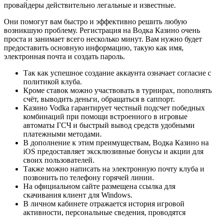
провайдеры действительно легальные и известные.
Они помогут вам быстро и эффективно решить любую
возникшую проблему. Регистрация на Водка Казино очень
проста и занимает всего несколько минут. Вам нужно будет
предоставить основную информацию, такую как имя,
электронная почта и создать пароль.
Так как успешное создание аккаунта означает согласие с
политикой клуба.
Кроме ставок можно участвовать в турнирах, пополнять
счёт, выводить деньги, обращаться в саппорт.
Казино Vodka гарантирует честный подсчет победных
комбинаций при помощи встроенного в игровые
автоматы ГСЧ и быстрый вывод средств удобными
платежными методами.
В дополнение к этим преимуществам, Водка Казино на
iOS предоставляет эксклюзивные бонусы и акции для
своих пользователей.
Также можно написать на электронную почту клуба и
позвонить по телефону горячей линии.
На официальном сайте размещена ссылка для
скачивания клиент для Windows.
В личном кабинете отражается история игровой
активности, персональные сведения, проводятся