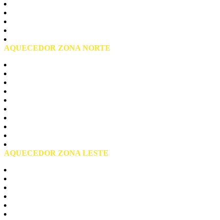
Liberdade
Pari
Republica
Santa Cecilia
Praça da Sé
AQUECEDOR ZONA NORTE
Zona Norte São Paulo
Casa Verde
Jaçanã
Mandaqui
Santana
Tremembé
Tucuruvi
Vila Guilerme
Vila Maria
Vila Medeiros
AQUECEDOR ZONA LESTE
Zona Leste São Paulo
Agua Rasa
Aricanduva
Arthur Alvim
Belém
Cangaiba