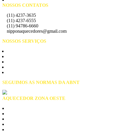
NOSSOS CONTATOS
(11) 4237-3635
(11) 4237-6555
(11) 94786-6660
nipponaquecedores@gmail.com
NOSSOS SERVIÇOS
Manutenção de Aquecedores
Assistência Técnica
Instalação de Aquecedores
Conserto de Aquecedores
Reparo de Aquecedores
SEGUIMOS AS NORMAS DA ABNT
AQUECEDOR ZONA OESTE
Zona Oeste São Paulo
Alto de Pinheiros
Anhanguera
Brasilandia
Butantã