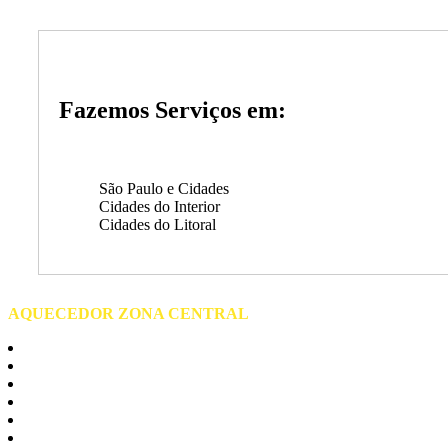
Fazemos Serviços em:
São Paulo e Cidades
Cidades do Interior
Cidades do Litoral
AQUECEDOR ZONA CENTRAL
Centro de São Paulo
Barra Funda
Bela vista
Bom Retiro
Brás
Consolação