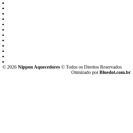
Cachoeirinha
Freguesia do Ó
jaragua
Jaguaré
Lapa
Limão
Perdizes
Pinheiros
Pirituba
Raposo Tavares
São Domingos
Vila Leopoldina
© 2026
Nippon Aquecedores
© Todos os Direitos Reservados
Otimizado por
Bluedot.com.br