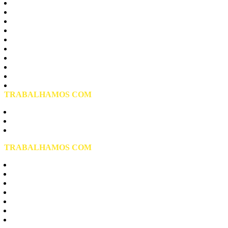
Carrão
Lageado
Moóca
Parque do Carmo
Penha
Tatuape
Vila Curuça
Vila Formosa
Vila Matilde
Vila Prudente
TRABALHAMOS COM
Aquecedor Elétrico de Água
Aquecedor a Gás
Aquecedor Solar
TRABALHAMOS COM
Aquecedores Rinnai
Aquecedores Komeco
Aquecedores Bosch
Aquecedores Lorenzetti
Aquecedores Junkers
Aquecedores Rheem
Aquecedores Cumulus