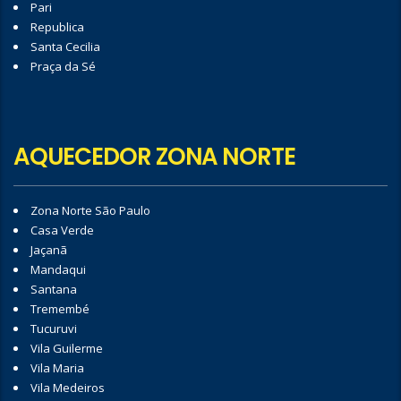
Pari
Republica
Santa Cecilia
Praça da Sé
AQUECEDOR ZONA NORTE
Zona Norte São Paulo
Casa Verde
Jaçanã
Mandaqui
Santana
Tremembé
Tucuruvi
Vila Guilerme
Vila Maria
Vila Medeiros