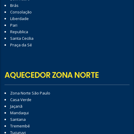
Brás
Consolação
Liberdade
Pari
Republica
Santa Cecilia
Praça da Sé
AQUECEDOR ZONA NORTE
Zona Norte São Paulo
Casa Verde
Jaçanã
Mandaqui
Santana
Tremembé
Tucuruvi