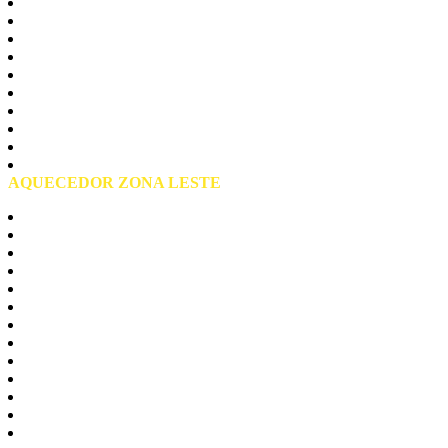
Zona Norte São Paulo
Casa Verde
Jaçanã
Mandaqui
Santana
Tremembé
Tucuruvi
Vila Guilerme
Vila Maria
Vila Medeiros
AQUECEDOR ZONA LESTE
Zona Leste São Paulo
Agua Rasa
Aricanduva
Arthur Alvim
Belém
Cangaiba
Carrão
Lageado
Moóca
Parque do Carmo
Penha
Tatuape
Vila Curuça