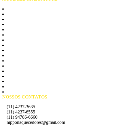
Zona Sul São Paulo
Cambuci
Campo Belo
Campo Grande
Cursino
Grajau
Ipiranga
Itaim Bibi
Jabaquara
Moema
Morumbi
Sacomã
Santo Amaro
Socorro
Vila Andrade
Vila Maria
Vila Sonia
NOSSOS CONTATOS
(11) 4237-3635
(11) 4237-6555
(11) 94786-6660
nipponaquecedores@gmail.com