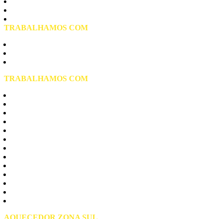
Vila Formosa
Vila Matilde
Vila Prudente
TRABALHAMOS COM
Aquecedor Elétrico de Água
Aquecedor a Gás
Aquecedor Solar
TRABALHAMOS COM
Aquecedores Rinnai
Aquecedores Komeco
Aquecedores Bosch
Aquecedores Lorenzetti
Aquecedores Junkers
Aquecedores Rheem
Aquecedores Cumulus
Aquecedores Harman
Aquecedores Thermotini
Aquecedores Sakura
Aquecedores Yume
Aquecedores Orbis
Presurizador Rowa
AQUECEDOR ZONA SUL