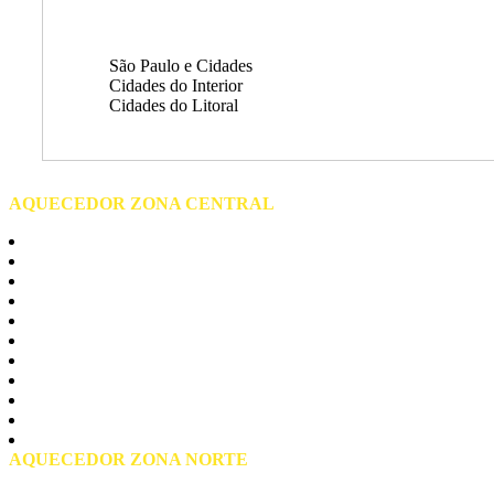
São Paulo e Cidades
Cidades do Interior
Cidades do Litoral
AQUECEDOR ZONA CENTRAL
Centro de São Paulo
Barra Funda
Bela vista
Bom Retiro
Brás
Consolação
Liberdade
Pari
Republica
Santa Cecilia
Praça da Sé
AQUECEDOR ZONA NORTE