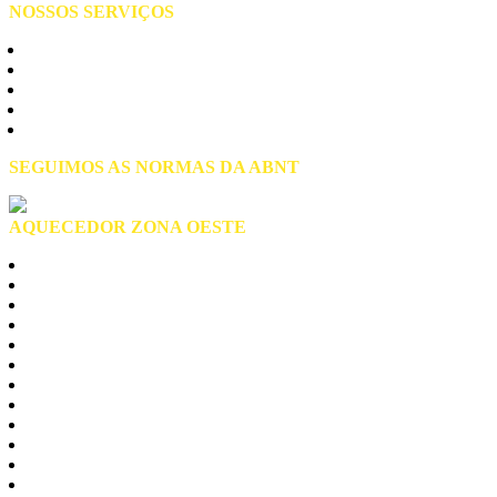
NOSSOS SERVIÇOS
Manutenção de Aquecedores
Assistência Técnica
Instalação de Aquecedores
Conserto de Aquecedores
Reparo de Aquecedores
SEGUIMOS AS NORMAS DA ABNT
AQUECEDOR ZONA OESTE
Zona Oeste São Paulo
Alto de Pinheiros
Anhanguera
Brasilandia
Butantã
Cachoeirinha
Freguesia do Ó
jaragua
Jaguaré
Lapa
Limão
Perdizes