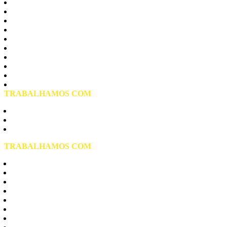
Carrão
Lageado
Moóca
Parque do Carmo
Penha
Tatuape
Vila Curuça
Vila Formosa
Vila Matilde
Vila Prudente
TRABALHAMOS COM
Aquecedor Elétrico de Água
Aquecedor a Gás
Aquecedor Solar
TRABALHAMOS COM
Aquecedores Rinnai
Aquecedores Komeco
Aquecedores Bosch
Aquecedores Lorenzetti
Aquecedores Junkers
Aquecedores Rheem
Aquecedores Cumulus