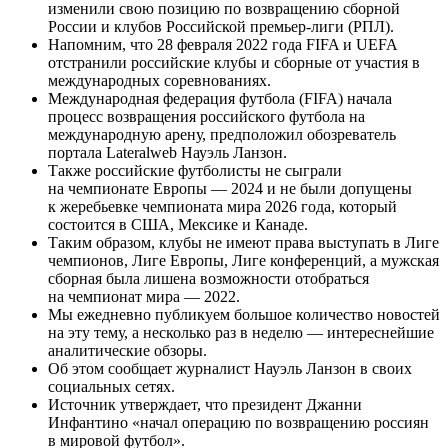
изменили свою позицию по возвращению сборной
России и клубов Российской премьер-лиги (РПЛ).
Напомним, что 28 февраля 2022 года FIFA и UEFA
отстранили российские клубы и сборные от участия в
международных соревнованиях.
Международная федерация футбола (FIFA) начала
процесс возвращения российского футбола на
международную арену, предположил обозреватель
портала Lateralweb Науэль Ланзон.
Также российские футболисты не сыграли
на чемпионате Европы — 2024 и не были допущены
к жеребьевке чемпионата мира 2026 года, который
состоится в США, Мексике и Канаде.
Таким образом, клубы не имеют права выступать в Лиге
чемпионов, Лиге Европы, Лиге конференций, а мужская
сборная была лишена возможности отобраться
на чемпионат мира — 2022.
Мы ежедневно публикуем большое количество новостей
на эту тему, а несколько раз в неделю — интереснейшие
аналитические обзоры.
Об этом сообщает журналист Науэль Ланзон в своих
социальных сетях.
Источник утверждает, что президент Джанни
Инфантино «начал операцию по возвращению россиян
в мировой футбол».