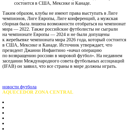
состоится в США, Мексике и Канаде.
Таким образом, клубы не имеют права выступать в Лиге
чемпионов, Лиге Европы, Лиге конференций, а мужская
сборная была лишена возможности отобраться на чемпионат
мира — 2022. Также российские футболисты не сыграли
на чемпионате Европы — 2024 и не были допущены
к жеребьевке чемпионата мира 2026 года, который состоится
в США, Мексике и Канаде. Источник утверждает, что
президент Джанни Инфантино «начал операцию
по возвращению россиян в мировой футбол». На недавнем
заседании Международного совета футбольных ассоциаций
(IFAB) он заявил, что все страны в мире должны играть.
новости футбола
AQUECEDOR ZONA CENTRAL
Centro de São Paulo
Barra Funda
Bela vista
Bom Retiro
Brás
Consolação