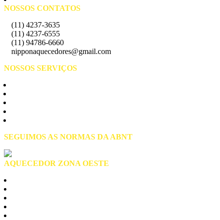
NOSSOS CONTATOS
(11) 4237-3635
(11) 4237-6555
(11) 94786-6660
nipponaquecedores@gmail.com
NOSSOS SERVIÇOS
Manutenção de Aquecedores
Assistência Técnica
Instalação de Aquecedores
Conserto de Aquecedores
Reparo de Aquecedores
SEGUIMOS AS NORMAS DA ABNT
AQUECEDOR ZONA OESTE
Zona Oeste São Paulo
Alto de Pinheiros
Anhanguera
Brasilandia
Butantã