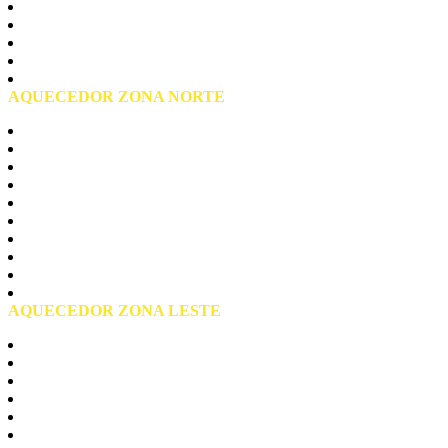
Liberdade
Pari
Republica
Santa Cecilia
Praça da Sé
AQUECEDOR ZONA NORTE
Zona Norte São Paulo
Casa Verde
Jaçanã
Mandaqui
Santana
Tremembé
Tucuruvi
Vila Guilerme
Vila Maria
Vila Medeiros
AQUECEDOR ZONA LESTE
Zona Leste São Paulo
Agua Rasa
Aricanduva
Arthur Alvim
Belém
Cangaiba