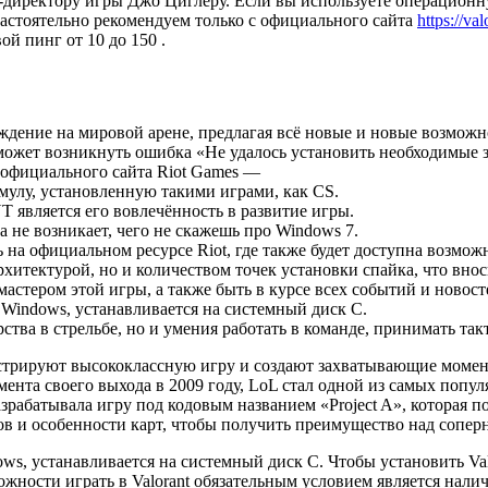
-директору игры Джо Циглеру. Если вы используете операционн
астоятельно рекомендуем только с официального сайта
https://va
ой пинг от 10 до 150 .
ние на мировой арене, предлагая всё новые и новые возможнос
может возникнуть ошибка «Не удалось установить необходимые 
 официального сайта Riot Games —
улу, установленную такими играми, как CS.
является его вовлечённость в развитие игры.
 не возникает, чего не скажешь про Windows 7.
ь на официальном ресурсе Riot, где также будет доступна возможн
тектурой, но и количеством точек установки спайка, что внос
м мастером этой игры, а также быть в курсе всех событий и нов
 Windows, устанавливается на системный диск C.
ства в стрельбе, но и умения работать в команде, принимать та
трируют высококлассную игру и создают захватывающие моменты
ента своего выхода в 2009 году, LoL стал одной из самых попул
азрабатывала игру под кодовым названием «Project A», котора
ов и особенности карт, чтобы получить преимущество над сопер
ows, устанавливается на системный диск C. Чтобы установить Va
жности играть в Valorant обязательным условием является наличи