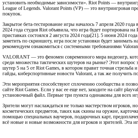
установить необходимые зависимости». Riot Points — внутрииг
League of Legends. Valorant Points (VP) — это внутриигровая 
покупок.
Закрытое бета-тестирование игры началось 7 апреля 2020 года 
2024 года студия Riot объявила, что игра будет портирована на 
приставках состоялся 2 августа 2024 года[21]. 5 июня 2024 
заметить по скриншоту, игра после установки будет занимать н
рекомендуем ознакомиться с системными требованиями Valoran
VALORANT — это феномен современного мира видеоигр, котор
среди множества тактических шутеров на рынке? Этот вопрос за
шутер 5 на 5 от Riot Games, в котором правит точная стрельба 
гайды, киберспортивные новости Valorant, а так же получить 
Эти мероприятия способствуют сплочению сообщества и позволя
сайте Riot Games. Если у вас ее еще нет, заходите на сайт playv
установочный файл. Первые три пункта одинаковы для всех иг
Зрители могут наслаждаться не только мастерством игроков, 
косметических предметов, таких как скины на оружие, карточки 
помощью специальных ваучеров, подарочных карт, предоплаче
всё новые и новые возможности для игроков и зрителей. Эта и