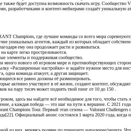
где также будет доступна возможность скачать игру. Сообществ
ами, разработчиками и контент-мейкерами создаёт уникальную а
ANT Champions, где лучшие команды со всего мира соревнуются
ие уникальных агентов, каждый из которых обладает собствен
одаря ему она продолжает расти и развиваться.
 на карте легко простреливаются.
овые элементы и поддерживая сообщество.
ли много нового об игровом мире и противоборствующих сторон
ссылку «Расширенные настройки» и задайте нужное место для инс
, одна команда атакует, а другая защищает.
яющиеся все равно должны её разминировать.
торые активно участвуют в её жизни, создают контент, обсуждаю
ов на пару тисяч может поднять твой пинг от 10 до 150 .
роком, здесь вы найдете всё необходимое для того, чтобы стать 
ение, а каждая победа — это шаг на пути к вершине. С 2021 го
rant Champions Tour. Первый этап сезона — Valorant Challengers
года[22]. Официальный анонс состоялся 1 марта 2020 года, когд
одной из них, меняясь ролями по принципу нападение/защита. Ч