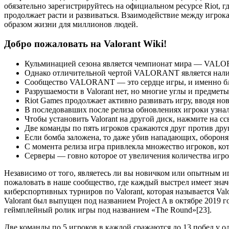
обязательно зарегистрируйтесь на официальном ресурсе Riot, 
продолжает расти и развиваться. Взаимодействие между игрок
образом жизни для миллионов людей.
Добро пожаловать на Valorant Wiki!
Кульминацией сезона является чемпионат мира — VALOR
Однако отличительной чертой VALORANT является налич
Сообщество VALORANT — это сердце игры, и именно благ
Разрушаемости в Valorant нет, но многие углы и предметы
Riot Games продолжает активно развивать игру, вводя н
В последовавших после релиза обновлениях игроки узна
Чтобы установить Valorant на другой диск, нажмите на 
Две команды по пять игроков сражаются друг против друга
Если бомба заложена, то даже убив нападающих, оборон
С момента релиза игра привлекла множество игроков, ко
Серверы — говно которое от увеличения количества игрок
Независимо от того, являетесь ли вы новичком или опытным иг
пожаловать в наше сообщество, где каждый выстрел имеет знач
киберспортивных турниров по Valorant, которая называется Valo
Valorant был выпущен под названием Project A в октябре 2019 
геймплейный ролик игры под названием «The Round»[23].
Две команды по 5 игроков в каждой сражаются до 13 побед у 