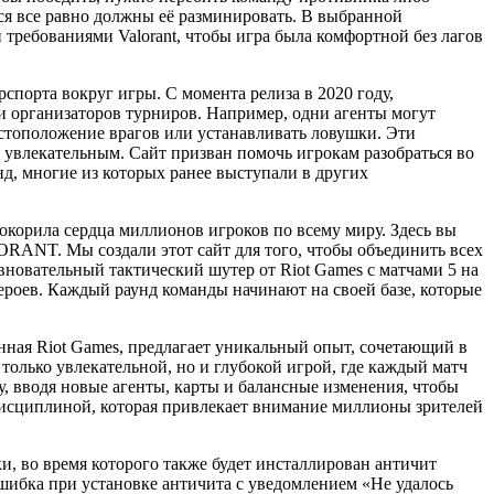
ся все равно должны её разминировать. В выбранной
 требованиями Valorant, чтобы игра была комфортной без лагов
порта вокруг игры. С момента релиза в 2020 году,
 организаторов турниров. Например, одни агенты могут
стоположение врагов или устанавливать ловушки. Эти
 увлекательным. Сайт призван помочь игрокам разобраться во
д, многие из которых ранее выступали в других
корила сердца миллионов игроков по всему миру. Здесь вы
LORANT. Мы создали этот сайт для того, чтобы объединить всех
новательный тактический шутер от Riot Games с матчами 5 на
героев. Каждый раунд команды начинают на своей базе, которые
нная Riot Games, предлагает уникальный опыт, сочетающий в
олько увлекательной, но и глубокой игрой, где каждый матч
у, вводя новые агенты, карты и балансные изменения, чтобы
исциплиной, которая привлекает внимание миллионы зрителей
и, во время которого также будет инсталлирован античит
ошибка при установке античита с уведомлением «Не удалось