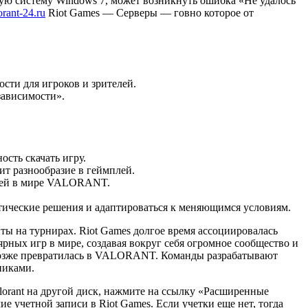
ую систему Windows 7, может возникнуть ошибка «Не удалось
lorant-24.ru
Riot Games — Серверы — говно которое от
ти для игроков и зрителей.
зависимости».
ость скачать игру.
ит разнообразие в геймплей.
остей в мире VALORANT.
ктические решения и адаптироваться к меняющимся условиям.
 на турнирах. Riot Games долгое время ассоциировалась
ярных игр в мире, создавая вокруг себя огромное сообщество и
я позже превратилась в VALORANT. Команды разрабатывают
никами.
lorant на другой диск, нажмите на ссылку «Расширенные
е учетной записи в Riot Games. Если учетки еще нет, тогда