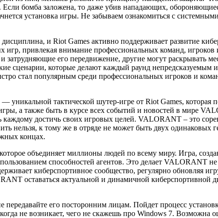
. Если бомба заложена, то даже убив нападающих, обороняющие
ачнется установка игры. Не забываем ознакомиться с системными
исциплина, и Riot Games активно поддерживает развитие киберс
игр, привлекая внимание профессиональных команд, игроков и
и затрудняющие его передвижение, другие могут раскрывать ме
кие сценарии, которые делают каждый раунд непредсказуемым и
стро стал популярным среди профессиональных игроков и коман
уникальной тактической шутер-игре от Riot Games, которая по
 игры, а также быть в курсе всех событий и новостей в мире VA
ь каждому достичь своих игровых целей. VALORANT – это сорев
ить нельзя, к тому же в отряде не может быть двух одинаковых 
жных концах.
оторое объединяет миллионы людей по всему миру. Игра, созда
спользованием способностей агентов. Это делает VALORANT не т
держивает киберспортивное сообщество, регулярно обновляя игр
ORANT оставаться актуальной и динамичной киберспортивной д
е передавайте его посторонним лицам. Пойдет процесс установк
когда не возникает, чего не скажешь про Windows 7. Возможна 