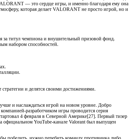
о VALORANT — это сердце игры, и именно благодаря ему она
тмосферу, которая делает VALORANT не просто игрой, но и
 за титул чемпиона и внушительный призовой фонд.
ным набором способностей.
ах.
талляции.
т стратегии и делятся своими достижениями.
лучше и наслаждаться игрой на новом уровне. Добро
да компанией-разработчиком игры проводится серия
 стартовал 4 февраля в Северной Америке[27]. Первый тизер
а на официальном YouTube-канале Valorant был выпущен
тобы победить, нужно перебить команду противника либо