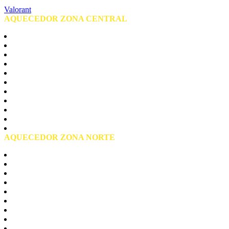
Valorant
AQUECEDOR ZONA CENTRAL
Centro de São Paulo
Barra Funda
Bela vista
Bom Retiro
Brás
Consolação
Liberdade
Pari
Republica
Santa Cecilia
Praça da Sé
AQUECEDOR ZONA NORTE
Zona Norte São Paulo
Casa Verde
Jaçanã
Mandaqui
Santana
Tremembé
Tucuruvi
Vila Guilerme
Vila Maria