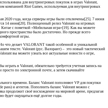
использована для внутриигровых покупок в играх Valorant,
анном компанией Riot Games, используемая для внутриигровых
мая 2020 года, когда серверы игры были отключены[25]. 7 июня
нётся 14 июня[20]. Полноценный релиз Valorant на игровых
 Китае с пометкой «Мобильная игра»[19]. Как вы можете
одного пространства было достаточно. Но прежде всего
 комфортной игры.
. Но что делает VALORANT такой особенной и уникальной
шем тексте. Valorant (рус. Валорант) – это новый тактический
alorant вы можете узнать все актуальные новости о игре,
грать в Valorant, обязательно требуется учетная запись на
или просто по электронной почте, а затем скачивайте
ального времени. Баланс Valorant пополняют VP для покупки
e pass) и агентов. Пополнить баланс Valorant можно с
а продолжит своё восхождение на мировой арене, предлагая
рию будет ощущаться ещё долгие годы.