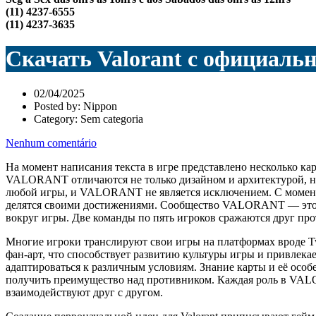
(11) 4237-6555
(11) 4237-3635
Скачать Valorant с официальн
02/04/2025
Posted by:
Nippon
Category:
Sem categoria
Nenhum comentário
На момент написания текста в игре представлено несколько кар
VALORANT отличаются не только дизайном и архитектурой, но 
любой игры, и VALORANT не является исключением. С момента 
делятся своими достижениями. Сообщество VALORANT — это не
вокруг игры. Две команды по пять игроков сражаются друг прот
Многие игроки транслируют свои игры на платформах вроде Tw
фан-арт, что способствует развитию культуры игры и привлек
адаптироваться к различным условиям. Знание карты и её особ
получить преимущество над противником. Каждая роль в VALOR
взаимодействуют друг с другом.