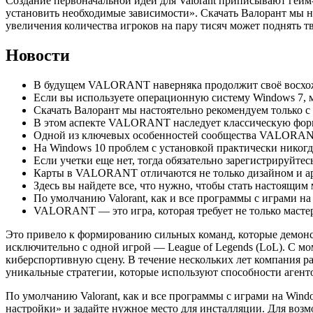
Создание первоначальной идеи для Valorant приписывают гейм
установить необходимые зависимости». Скачать Валорант мы н
увеличения количества игроков на пару тисяч может поднять тв
Новости
В будущем VALORANT наверняка продолжит своё восхожде
Если вы используете операционную систему Windows 7, 
Скачать Валорант мы настоятельно рекомендуем только с
В этом аспекте VALORANT наследует классическую форм
Одной из ключевых особенностей сообщества VALORANT 
На Windows 10 проблем с установкой практически никогда
Если учетки еще нет, тогда обязательно зарегистрируйтес
Карты в VALORANT отличаются не только дизайном и архи
Здесь вы найдете все, что нужно, чтобы стать настоящи
По умолчанию Valorant, как и все программы с играми на
VALORANT — это игра, которая требует не только мастер
Это привело к формированию сильных команд, которые демонс
исключительно с одной игрой — League of Legends (LoL). С мом
киберспортивную сцену. В течение нескольких лет компания р
уникальные стратегии, которые используют способности агент
По умолчанию Valorant, как и все программы с играми на Wind
настройки» и задайте нужное место для инсталляции. Для возмо