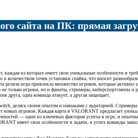
ого сайта на ПК: прямая загр
т, каждая из которых имеет свои уникальные особенности и треб
и количеством точек установки спайка, что вносит разнообрази
релиза игра привлекла множество игроков, которые активно уч
 только игроки, но и фанаты, стримеры, киберспортсмены и р
ив друга, одна команда атакует, а другая защищает.
itch, делясь своим опытом и навыками с аудиторией. Стримеры
ает новых игроков. Каждая карта в VALORANT предлагает уникал
енностей — один из ключевых факторов успеха в игре, и опытны
ANT имеет свои особенности и задачи, и успех команды зависи