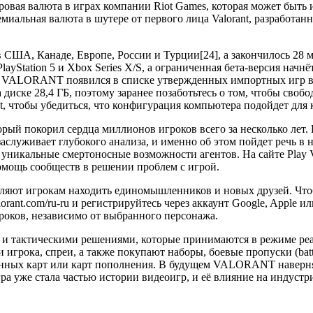
ровая валюта в играх компании Riot Games, которая может быть 
премиальная валюта в шутере от первого лица Valorant, разработ
в США, Канаде, Европе, России и Турции[24], а закончилось 28 
PlayStation 5 и Xbox Series X/S, а ограниченная бета-версия нач
года VALORANT появился в списке утвержденных импортных игр в
а диске 28,4 ГБ, поэтому заранее позаботьтесь о том, чтобы своб
t, чтобы убедиться, что конфигурация компьютера подойдет для
ый покорил сердца миллионов игроков всего за несколько лет
служивает глубокого анализа, и именно об этом пойдет речь в на
и уникальные смертоносные возможности агентов. На сайте Play V
помощь сообществ в решении проблем с игрой.
ют игрокам находить единомышленников и новых друзей. Чтобы и
alorant.com/ru-ru и регистрируйтесь через аккаунт Google, Apple 
роков, независимо от выбранного персонажа.
но и тактическими решениями, которые принимаются в режиме ре
игрока, спреи, а также покупают наборы, боевые пропуски (battl
нных карт или карт пополнения. В будущем VALORANT наверняк
гра уже стала частью истории видеоигр, и её влияние на индуст