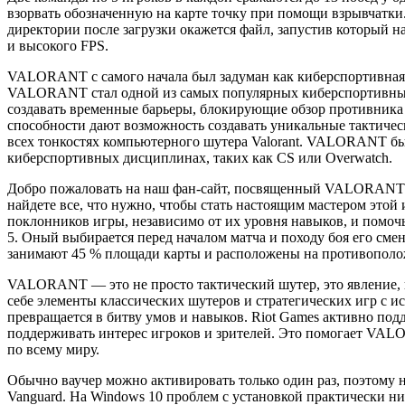
взорвать обозначенную на карте точку при помощи взрывчатки
директории после загрузки окажется файл, запустив который н
и высокого FPS.
VALORANT с самого начала был задуман как киберспортивная д
VALORANT стал одной из самых популярных киберспортивных 
создавать временные барьеры, блокирующие обзор противника 
способности дают возможность создавать уникальные тактичес
всех тонкостях компьютерного шутера Valorant. VALORANT бы
киберспортивных дисциплинах, таких как CS или Overwatch.
Добро пожаловать на наш фан-сайт, посвященный VALORANT — 
найдете все, что нужно, чтобы стать настоящим мастером этой
поклонников игры, независимо от их уровня навыков, и помоч
5. Оный выбирается перед началом матча и походу боя его смен
занимают 45 % площади карты и расположены на противополо
VALORANT — это не просто тактический шутер, это явление, к
себе элементы классических шутеров и стратегических игр с и
превращается в битву умов и навыков. Riot Games активно под
поддерживать интерес игроков и зрителей. Это помогает VAL
по всему миру.
Обычно ваучер можно активировать только один раз, поэтому н
Vanguard. На Windows 10 проблем с установкой практически ни