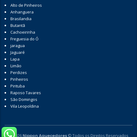
Alto de Pinheiros
Anhanguera
Brasilandia
Butantã
Cachoeirinha
Freguesia do Ó
jaragua
Jaguaré
Lapa
Limão
Perdizes
Pinheiros
Pirituba
Raposo Tavares
São Domingos
Vila Leopoldina
© 2026
Nippon Aquecedores
© Todos os Direitos Reservados