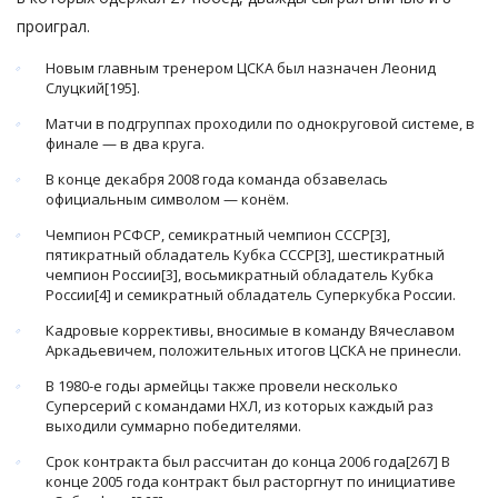
проиграл.
Новым главным тренером ЦСКА был назначен Леонид
Слуцкий[195].
Матчи в подгруппах проходили по однокруговой системе, в
финале — в два круга.
В конце декабря 2008 года команда обзавелась
официальным символом — конём.
Чемпион РСФСР, семикратный чемпион СССР[3],
пятикратный обладатель Кубка СССР[3], шестикратный
чемпион России[3], восьмикратный обладатель Кубка
России[4] и семикратный обладатель Суперкубка России.
Кадровые коррективы, вносимые в команду Вячеславом
Аркадьевичем, положительных итогов ЦСКА не принесли.
В 1980-е годы армейцы также провели несколько
Суперсерий с командами НХЛ, из которых каждый раз
выходили суммарно победителями.
Срок контракта был рассчитан до конца 2006 года[267] В
конце 2005 года контракт был расторгнут по инициативе