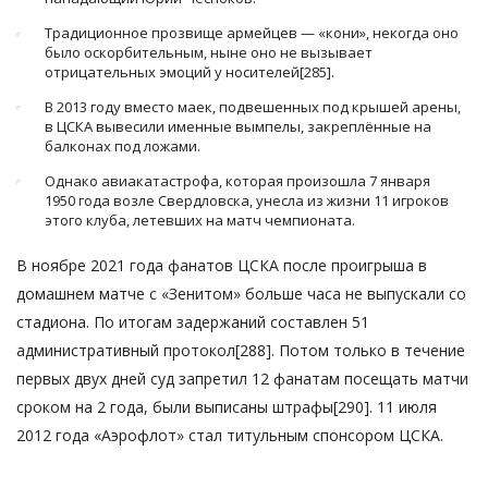
Традиционное прозвище армейцев — «кони», некогда оно
было оскорбительным, ныне оно не вызывает
отрицательных эмоций у носителей[285].
В 2013 году вместо маек, подвешенных под крышей арены,
в ЦСКА вывесили именные вымпелы, закреплённые на
балконах под ложами.
Однако авиакатастрофа, которая произошла 7 января
1950 года возле Свердловска, унесла из жизни 11 игроков
этого клуба, летевших на матч чемпионата.
В ноябре 2021 года фанатов ЦСКА после проигрыша в
домашнем матче с «Зенитом» больше часа не выпускали со
стадиона. По итогам задержаний составлен 51
административный протокол[288]. Потом только в течение
первых двух дней суд запретил 12 фанатам посещать матчи
сроком на 2 года, были выписаны штрафы[290]. 11 июля
2012 года «Аэрофлот» стал титульным спонсором ЦСКА.