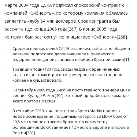
марте 2004 года ЦСКА подписал спонсорский контракт с
компанией «Сибнефть», по которому компания обязалась
заплатить клубу 54 млн долларов. Срок контракта был
рассчитан до конца 2006 года[267] В конце 2005 года
контракт был расторгнут по инициативе «Сибнефти»[268].
Среди основных целей ОППВ значились работа по общей и
военной подготовке допризывников и физическое
оздоровление допризывников и бойцов Красной армии[11].
Традиции поднятия под своды ледовых арен именных
стягов известных игроков и тренеров в отечественном
хоккее не существовало.
10 сентября 2009 года Зико на посту главного тренера ЦСКА
сменил Хуанде Рамос[194], который проработал в команде
всего полтора месяца.
В сентябре 2010 года агентство «Sport+Markt» провело
новое исследование, по данным которого за ЦСКА болеют
10,5 млн человек, таким образом, по количеству
болельщиков ЦСКА занимает 12 место в Европе и второе в
России[283].