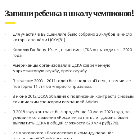
Запиши ребенка в школу чемпионов!
Для участия в Высшей лиге было собрано 20 клубов, в число
которых вошёл и ЦСКА[81].
Кириллу Глебову 19 лет, в системе ЦСКА он находится с 2020
года.
Американцы организовали в ЦСКА современную
маркетинговую службу, пресс-службу.
В течение 2003—2011 годов был поднят 43 стяг, в том числе
повторно 11 стягов «первого призыва».
В июне 2012 ЦСКА объявил о подписании контракта с новым
техническим спонсором компанией Adidas.
В 2018 году контракт был продлён до 30 июня 2023 года, по
условиям соглашения «Россети» за пять лет должны были
выплатить ЦСКА в общей сложности 620 млн руб[276].
Из московского «Локомотива» в команду перешёл
нападающий Юрий Чесноков.