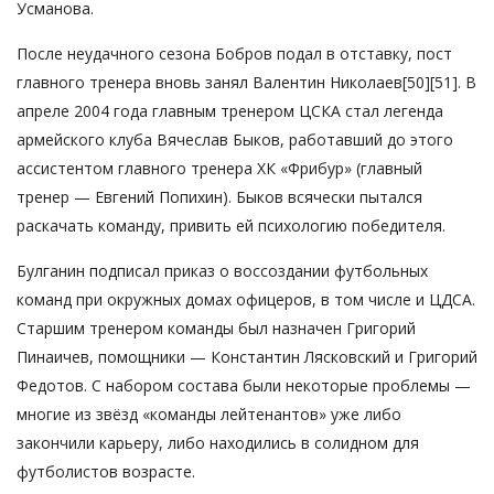
Усманова.
После неудачного сезона Бобров подал в отставку, пост
главного тренера вновь занял Валентин Николаев[50][51]. В
апреле 2004 года главным тренером ЦСКА стал легенда
армейского клуба Вячеслав Быков, работавший до этого
ассистентом главного тренера ХК «Фрибур» (главный
тренер — Евгений Попихин). Быков всячески пытался
раскачать команду, привить ей психологию победителя.
Булганин подписал приказ о воссоздании футбольных
команд при окружных домах офицеров, в том числе и ЦДСА.
Старшим тренером команды был назначен Григорий
Пинаичев, помощники — Константин Лясковский и Григорий
Федотов. С набором состава были некоторые проблемы —
многие из звёзд «команды лейтенантов» уже либо
закончили карьеру, либо находились в солидном для
футболистов возрасте.