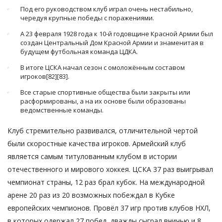
Под его руководством клуб играл очень нестабильно,
чередуя крупные победы с поражениями.
А 23 февраля 1928 года к 10-й годовщине Красной Армии был
создан Центральный Дом Красной Армии и знаменитая в
будущем футбольная команда ЦДКА.
В итоге ЦСКА начал сезон с омоложённым составом
игроков[82][83].
Все старые спортивные общества были закрыты или
расформированы, а на их основе были образованы
ведомственные команды.
Клуб стремительно развивался, отличительной чертой
были скоростные качества игроков. Армейский клуб
является самым титулованным клубом в истории
отечественного и мирового хоккея. ЦСКА 37 раз выигрывал
чемпионат страны, 12 раз брал кубок. На международной
арене 20 раз из 20 возможных побеждал в Кубке
европейских чемпионов. Провёл 37 игр против клубов НХЛ,
в которых одержал 27 побед, дважды сыграл вничью и 8