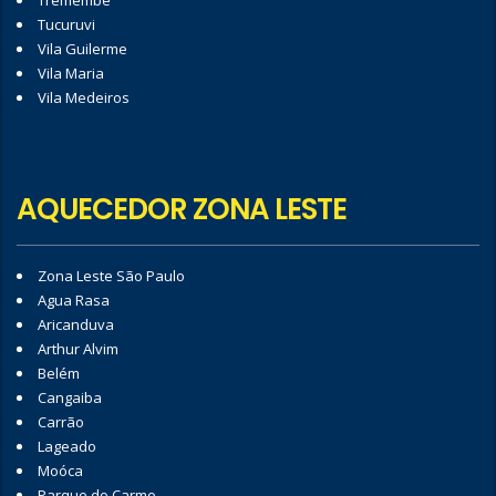
Tremembé
Tucuruvi
Vila Guilerme
Vila Maria
Vila Medeiros
AQUECEDOR ZONA LESTE
Zona Leste São Paulo
Agua Rasa
Aricanduva
Arthur Alvim
Belém
Cangaiba
Carrão
Lageado
Moóca
Parque do Carmo