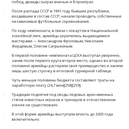
побед, дважды сыграл вничью и 8 проиграл.
После распада СССР в 1991 году бывшие республики,
входившие в состав СССР, начали проводить собственные
независимые футбольные соревнования.
По ходу чемпионата, в связи с локаутом в Национальной
хоккейной лиге, армейцы укрепились выдающимися
мастерами — Александром Фроловым, Николаем
Жердевым, Олегом Сапрыкиным.
В первой половине чемпионата ЦСКА выступал уверенно,
заняв после первого круга второе место, однако во второй
половине армейцы растеряли своё преимущество и заняли
лишь шестую строчку в итоговой турнирной таблице.
Чуть меньше половины бюджета составляют траты на
заработную плату (24,7 млн)[258][259].
Традиции поднятия под своды ледовых арен именных
стягов известных игроков и тренеров в отечественном
хоккее не существовало.
В этой форме армейцы выступали вплоть до 2003 года
включительно.