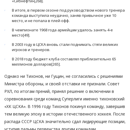
«Сибнефти»[268].
В итоге, в первом сезоне под руководством нового тренера
команда выступила неудачно, заняв привычное уже 10
место, и не попала в плей-офф.
В чемпионате 1968 года армейцам удалось занять 4-е
место[49].
В 2003 году в ЦСКА вновь стали поднимать стяги великих
игроков и тренеров.
В 2018 году бюджет клуба составлял приблизительно 65
миллионов долларов[265].
Однако ни Тихонов, ни Гущин, не согласились с решениями
Министра обороны, и своей отставки не признали. Совет
РХЛ, по итогам прений, принял решение о включении в
соревнования среди команд Суперлиги именно тихоновский
«ХК ЦСКА». В 1996 году Тихонов покинул команду, завершив
тем великую эпоху в истории отечественного хоккея. После
распада СССР ЦСКА значительно сдал лидирующие позиции,
уступив пальмы первенства другим командам.