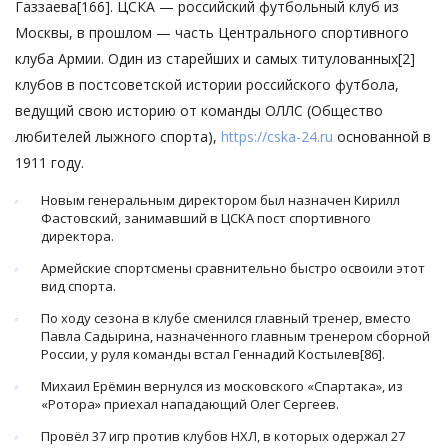
Газзаева[166]. ЦСКА — российский футбольный клуб из
Москвы, в прошлом — часть Центрального спортивного
клуба Армии. Один из старейших и самых титулованных[2]
клубов в постсоветской истории российского футбола,
ведущий свою историю от команды ОЛЛС (Общество
любителей лыжного спорта),
https://cska-24.ru
основанной в
1911 году.
Новым генеральным директором был назначен Кирилл
Фастовский, занимавший в ЦСКА пост спортивного
директора.
Армейские спортсмены сравнительно быстро освоили этот
вид спорта.
По ходу сезона в клубе сменился главный тренер, вместо
Павла Садырина, назначенного главным тренером сборной
России, у руля команды встал Геннадий Костылев[86].
Михаил Ерёмин вернулся из московского «Спартака», из
«Ротора» приехал нападающий Олег Сергеев.
Провёл 37 игр против клубов НХЛ, в которых одержал 27