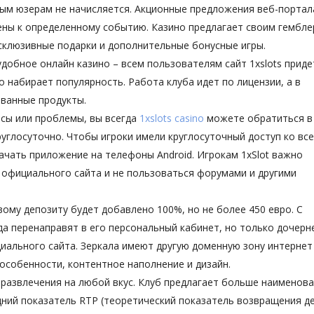
вым юзерам не начисляется. Акционные предложения веб-портал
ены к определенному событию. Казино предлагает своим гембл
склюзивные подарки и дополнительные бонусные игры.
добное онлайн казино – всем пользователям сайт 1xslots приде
ко набирает популярность. Работа клуба идет по лицензии, а в
ванные продукты.
осы или проблемы, вы всегда
1xslots casino
можете обратиться в
углосуточно. Чтобы игроки имели круглосуточный доступ ко вс
ачать приложение на телефоны Android. Игрокам 1xSlot важно
 официального сайта и не пользоваться форумами и другими
ому депозиту будет добавлено 100%, но не более 450 евро. С
да перенаправят в его персональный кабинет, но только дочерн
циального сайта. Зеркала имеют другую доменную зону интернет
особенности, контентное наполнение и дизайн.
 развлечения на любой вкус. Клуб предлагает больше наименов
дний показатель RTP (теоретический показатель возвращения де