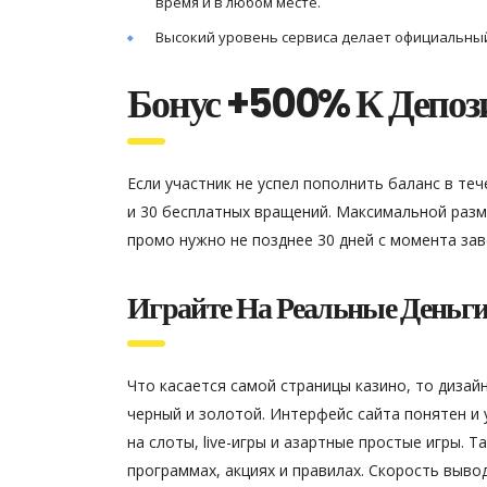
время и в любом месте.
Высокий уровень сервиса делает официальный
Бонус +500% К Депоз
Если участник не успел пополнить баланс в те
и 30 бесплатных вращений. Максимальной разм
промо нужно не позднее 30 дней с момента зав
Играйте На Реальные Деньги
Что касается самой страницы казино, то дизай
черный и золотой. Интерфейс сайта понятен и 
на слоты, live-игры и азартные простые игры.
программах, акциях и правилах. Скорость выво