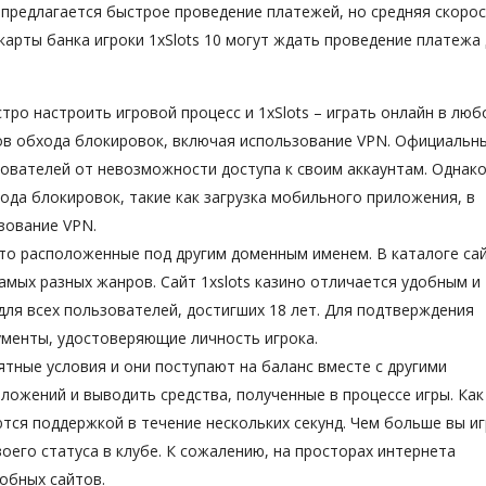
o предлагается быстрое проведение платежей, но средняя скоро
карты банка игроки 1xSlots 10 могут ждать проведение платежа 
ро настроить игровой процесс и 1xSlots – играть онлайн в люб
бов обхода блокировок, включая использование VPN. Официальн
зователей от невозможности доступа к своим аккаунтам. Однако
ода блокировок, такие как загрузка мобильного приложения, в
зование VPN.
сто расположенные под другим доменным именем. В каталоге са
мых разных жанров. Сайт 1xslots казино отличается удобным и
для всех пользователей, достигших 18 лет. Для подтверждения
ументы, удостоверяющие личность игрока.
ятные условия и они поступают на баланс вместе с другими
ложений и выводить средства, полученные в процессе игры. Как
тся поддержкой в течение нескольких секунд. Чем больше вы иг
его статуса в клубе. К сожалению, на просторах интернета
обных сайтов.