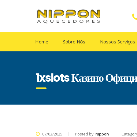
Home
Sobre Nós
Nossos Serviços
1xslots Казино Офици
07/03/2025
Posted by:
Nippon
Categor