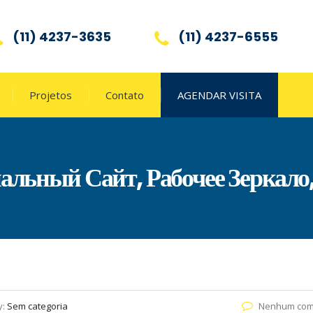
(11) 4237-3635
(11) 4237-6555
Projetos
Contato
AGENDAR VISITA
альный Сайт, Рабочее Зеркал
y:
Sem categoria
Nenhum com