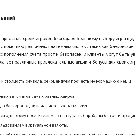
рышей
лярностью среди игроков благодаря большому выбору игр и ще
 с помощью различных платежных систем, таких как банковские 
с пополнения счета прост и безопасен, и клиенты могут быть у
длагает различные привлекательные акции и бонусы для своих иг
а и стоимость символа, рекомендуем прочесть информацию о нем и
ровых автоматов самых разных жанров.
ода блокировок, включая использование VPN.
ию, поэтому посетители могут запускать барабаны без регистраци
пользованием виртуальной валюты.
о найти в популярных мессенджерах или востребованных и соцсетях