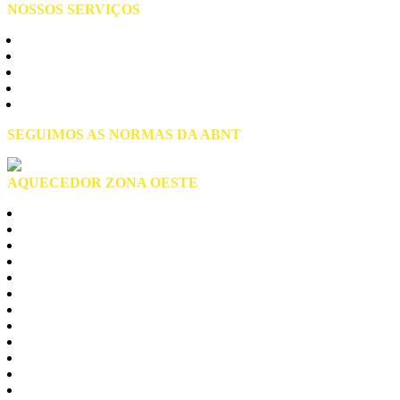
NOSSOS SERVIÇOS
Manutenção de Aquecedores
Assistência Técnica
Instalação de Aquecedores
Conserto de Aquecedores
Reparo de Aquecedores
SEGUIMOS AS NORMAS DA ABNT
AQUECEDOR ZONA OESTE
Zona Oeste São Paulo
Alto de Pinheiros
Anhanguera
Brasilandia
Butantã
Cachoeirinha
Freguesia do Ó
jaragua
Jaguaré
Lapa
Limão
Perdizes