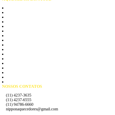
Zona Sul São Paulo
Cambuci
Campo Belo
Campo Grande
Cursino
Grajau
Ipiranga
Itaim Bibi
Jabaquara
Moema
Morumbi
Sacomã
Santo Amaro
Socorro
Vila Andrade
Vila Maria
Vila Sonia
NOSSOS CONTATOS
(11) 4237-3635
(11) 4237-6555
(11) 94786-6660
nipponaquecedores@gmail.com