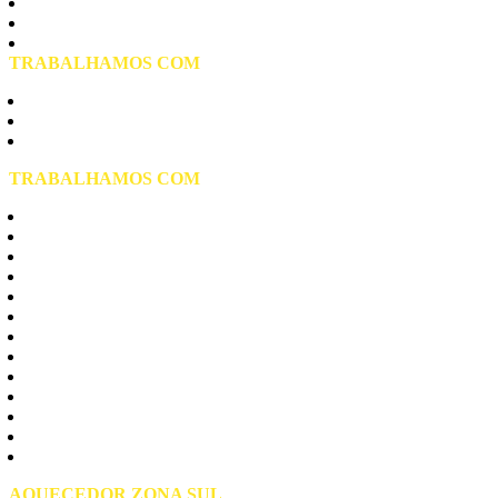
Vila Formosa
Vila Matilde
Vila Prudente
TRABALHAMOS COM
Aquecedor Elétrico de Água
Aquecedor a Gás
Aquecedor Solar
TRABALHAMOS COM
Aquecedores Rinnai
Aquecedores Komeco
Aquecedores Bosch
Aquecedores Lorenzetti
Aquecedores Junkers
Aquecedores Rheem
Aquecedores Cumulus
Aquecedores Harman
Aquecedores Thermotini
Aquecedores Sakura
Aquecedores Yume
Aquecedores Orbis
Presurizador Rowa
AQUECEDOR ZONA SUL