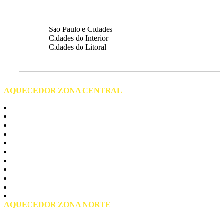
São Paulo e Cidades
Cidades do Interior
Cidades do Litoral
AQUECEDOR ZONA CENTRAL
Centro de São Paulo
Barra Funda
Bela vista
Bom Retiro
Brás
Consolação
Liberdade
Pari
Republica
Santa Cecilia
Praça da Sé
AQUECEDOR ZONA NORTE