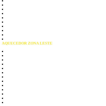
Zona Norte São Paulo
Casa Verde
Jaçanã
Mandaqui
Santana
Tremembé
Tucuruvi
Vila Guilerme
Vila Maria
Vila Medeiros
AQUECEDOR ZONA LESTE
Zona Leste São Paulo
Agua Rasa
Aricanduva
Arthur Alvim
Belém
Cangaiba
Carrão
Lageado
Moóca
Parque do Carmo
Penha
Tatuape
Vila Curuça