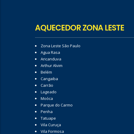
AQUECEDOR ZONA LESTE
Zona Leste São Paulo
Agua Rasa
Aricanduva
Arthur Alvim
Belém
Cangaiba
Carrão
Lageado
Moóca
Parque do Carmo
Penha
Tatuape
Vila Curuça
Vila Formosa