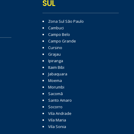
SUL
Zona Sul São Paulo
Cambuci
Campo Belo
Campo Grande
Cursino
Grajau
Ipiranga
Itaim Bibi
Jabaquara
Moema
Morumbi
Sacomã
Santo Amaro
Socorro
Vila Andrade
Vila Maria
Vila Sonia