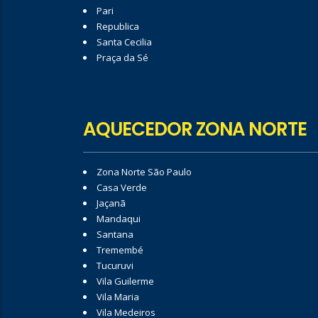
Pari
Republica
Santa Cecilia
Praça da Sé
AQUECEDOR ZONA NORTE
Zona Norte São Paulo
Casa Verde
Jaçanã
Mandaqui
Santana
Tremembé
Tucuruvi
Vila Guilerme
Vila Maria
Vila Medeiros