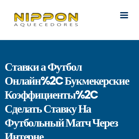
Ставки а Футбол
Онлайн%2C Букмекерские
Коэффициенты%2C
Сделать Ставку На
Футбольный Матч Через
Интерне