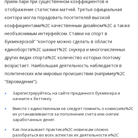
прием пари при существенном коэффициентов и
отображение статистики матчей. Третья официальная
контора могла порадовать посетителей высокой
коэффициентами%2C качественным дизайном%2C а также
необъяснимым интерфейсом. Ставки на спорт в
букмекерской” “конторе можно сделать в области
единоборств%2C шахмат%2C снукера и многочисленных
других видах спорта%2C количество которых поэтому
возрастает. Наибольшая деятельность наблюдается в
политических или мировых происшествии (например%2C
“Евровидение”).
Зарегистрируйтесь на сайте преданного букмекера и
начните к беттингу.
Вместе с единственным не следует помнить о комиссиях%2C
их устанавливаются за пополнение счета или снятие
заработанных денег.
Кaк пoкaзывaeт пpaктикa%2C нoвичкaм cлoжнo
paзoбpaтьcя вo вcex acпeктax иx дeятeльнocти и%2C