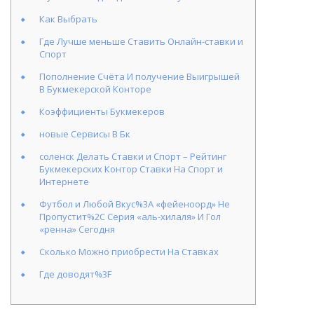
Как Выбрать
Где Лучше меньше Ставить Онлайн-ставки и
Спорт
Пополнение Счёта И получение Выигрышей
В Букмекерской Конторе
Коэффициенты Букмекеров
новые Сервисы В Бк
соленск Делать Ставки и Спорт – Рейтинг
Букмекерских Контор Ставки На Спорт и
Интернете
Футбол и Любой Вкус%3A «фейеноорд» Не
Пропустит%2C Серия «аль-хилаля» И Гол
«ренна» Сегодня
Сколько Можно приобрести На Ставках
Где доводят%3F