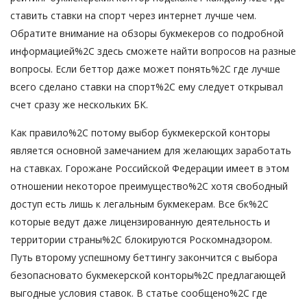
ставить ставки на спорт через интернет лучше чем.
Обратите внимание на обзоры букмекеров со подробной
информацией%2C здесь сможете найти вопросов на разные
вопросы. Если беттор даже может понять%2C где лучше
всего сделано ставки на спорт%2C ему следует открывал
счет сразу же нескольких БК.
Как правило%2C потому выбор букмекерской конторы
является основной замечанием для желающих заработать
на ставках. Горожане Российской Федерации имеет в этом
отношении некоторое преимущество%2C хотя свободный
доступ есть лишь к легальным букмекерам. Все бк%2C
которые ведут даже лицензированную деятельность и
территории страны%2C блокируются Роскомнадзором.
Путь второму успешному беттингу закончится с выбора
безопасновато букмекерской конторы%2C предлагающей
выгодные условия ставок. В статье сообщено%2C где