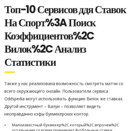
Топ-10 Сервисов ддя Ставок
На Спорт%3A Поиск
Коэффициентов%2C
Вилок%2C Анализ
Статистики
Также у нас реализована возможность смотреть матчи со
всего окружающего онлайн. Пользователи сервиса
Oddspedia могут использовать функцию Вилок же ставках.
Другой инструмент – Валуи – позволяет видеть
неоправданно кэфы букмекерских контор.
Малоизвестный букмекер%2C который%2C впрочем%2C
остальными со всеми принимает футбольные ставки.