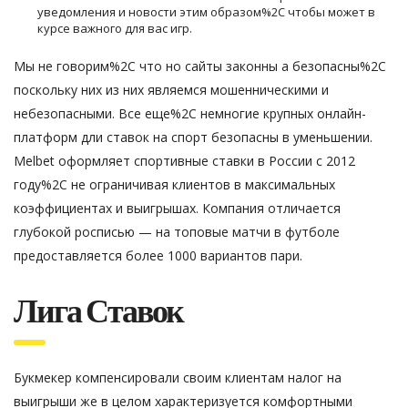
уведомления и новости этим образом%2C чтобы может в
курсе важного для вас игр.
Мы не говорим%2C что но сайты законны а безопасны%2C
поскольку них из них являемся мошенническими и
небезопасными. Все еще%2C немногие крупных онлайн-
платформ дли ставок на спорт безопасны в уменьшении.
Melbet оформляет спортивные ставки в России с 2012
году%2C не ограничивая клиентов в максимальных
коэффициентах и выигрышах. Компания отличается
глубокой росписью — на топовые матчи в футболе
предоставляется более 1000 вариантов пари.
Лига Ставок
Букмекер компенсировали своим клиентам налог на
выигрыши же в целом характеризуется комфортными