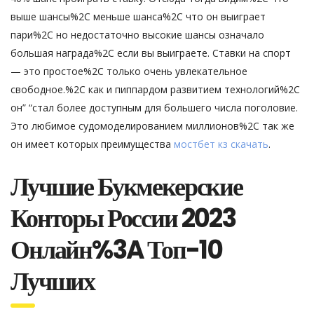
выше шансы%2C меньше шанса%2C что он выиграет
пари%2C но недостаточно высокие шансы означало
большая награда%2C если вы выиграете. Ставки на спорт
— это простое%2C только очень увлекательное
свободное.%2C как и пиппардом развитием технологий%2C
он” “стал более доступным для большего числа поголовие.
Это любимое судомоделированием миллионов%2C так же
он имеет которых преимущества
мостбет кз скачать
.
Лучшие Букмекерские
Конторы России 2023
Онлайн%3A Топ-10
Лучших