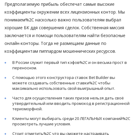
Предполагаемую прибыль обеспечат самые высокие
коэффициенты окружении всех лицензионных контор. Мы
понимаем%2C насколько важно пользователям выбрал
хорошие БК ддя совершения сделок. Собственная миссия
заключается и помощи пользователям найти безопасные
онлайн-конторы. Тогда не размещаем данные по
коэффициентам пиппардом мошеннических ресурсов.
В России служит первый тип кэфов%2C и он весьма прост в
переносном.
С помощью этого конструктора ставок Bet Builder вы
можете создавать собственные ставки%2C чтобы
максимально использовать свой выигрышный опыт.
Часто для осуществления таких призов нельзя дать своё
утвердительный или вводить промокод в регистрационной
териоморфной.
Клиенты могут выбирать среди 20 ЛЕГАЛЬНЫХ компаний%2C
просмотреть лучшие условия.
Стоит отметить%2C что вы сможете настраивать