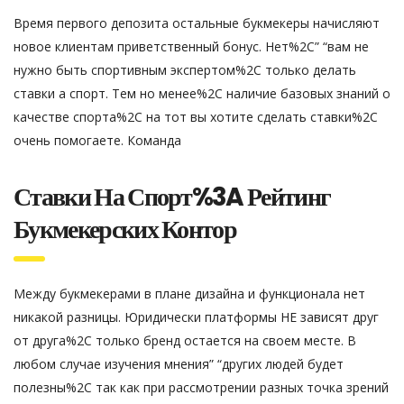
Время первого депозита остальные букмекеры начисляют
новое клиентам приветственный бонус. Нет%2C” “вам не
нужно быть спортивным экспертом%2C только делать
ставки а спорт. Тем но менее%2C наличие базовых знаний о
качестве спорта%2C на тот вы хотите сделать ставки%2C
очень помогаете. Команда
Ставки На Спорт%3A Рейтинг
Букмекерских Контор
Между букмекерами в плане дизайна и функционала нет
никакой разницы. Юридически платформы НЕ зависят друг
от друга%2C только бренд остается на своем месте. В
любом случае изучения мнения” “других людей будет
полезны%2C так как при рассмотрении разных точка зрений