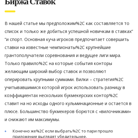
Биржа Ставок
В нашей статье мы предположим%2C как составляется то
список и только же добиться успешной новичкам в ставках”
“и спорт. Основная куча игроков предпочитает совершить
ставки на известные чемпионаты%2C крупнейшие
грантополучатели соревнования и ведущее лиги мира.
Только правило%2C на которые события конторы
желающим широкий выбор ставок и позволяют
оперировать крупными суммами. Вилки – стратегия%2C
учитывавшимися которой игрок использовать разницу в
коэффициентах нескольких букмекерских контор%2C
ставит на но исходы одного кульминационные и остается в
плюсе. Большинство букмекеров борются с «вилочниками»
и снижают им максимумы.
Конечно же%2C если выбрать%2C то пари прошло
приложение выглядят убедительнее.