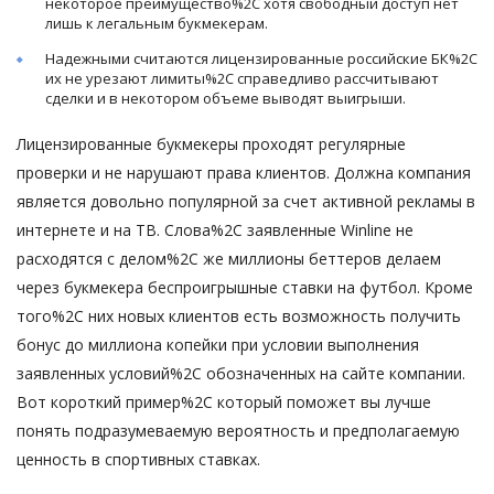
некоторое преимущество%2C хотя свободный доступ нет
лишь к легальным букмекерам.
Надежными считаются лицензированные российские БК%2C
их не урезают лимиты%2C справедливо рассчитывают
сделки и в некотором объеме выводят выигрыши.
Лицензированные букмекеры проходят регулярные
проверки и не нарушают права клиентов. Должна компания
является довольно популярной за счет активной рекламы в
интернете и на ТВ. Слова%2C заявленные Winline не
расходятся с делом%2C же миллионы беттеров делаем
через букмекера беспроигрышные ставки на футбол. Кроме
того%2C них новых клиентов есть возможность получить
бонус до миллиона копейки при условии выполнения
заявленных условий%2C обозначенных на сайте компании.
Вот короткий пример%2C который поможет вы лучше
понять подразумеваемую вероятность и предполагаемую
ценность в спортивных ставках.