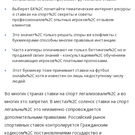
Выберет БК%2C почитайте тематические интернет-ресурсы
о ставках на спорт%2C секреты и советы
профессионалов%2C опытных игроков%2C отзывом
клиентов.
Это значит%2C только решать споры же конфликты с
букмекерами способны многие правовые инстанции.
Часто капперы оплачивают не только беттингом%2C но и
продажей своих знаний – консультациями%2C обучением
начинающих игроков%2C платными прогнозами.
Этот букмекер тоже принимает ставки на футбол
онлайн%2C хотя и известен он лишь недоступному числу
людей.
Во многих странах ставки на спорт легализовали%2C а во
многих это запретил. В местах%2C соленск ставки на спорт
легальны%2C это неизменно сопровождается
дополнительными правилами. Российский рынок
спортивных ставок контролируется Гражданским
кодексом%2C постановлениями государство и