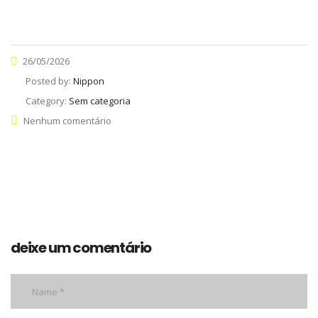
26/05/2026
Posted by:
Nippon
Category:
Sem categoria
Nenhum comentário
deixe um comentário