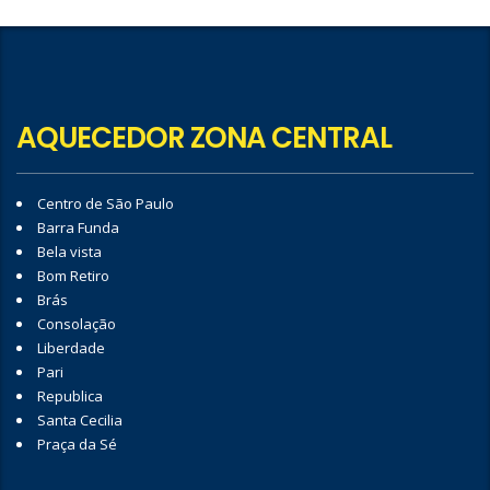
AQUECEDOR ZONA CENTRAL
Centro de São Paulo
Barra Funda
Bela vista
Bom Retiro
Brás
Consolação
Liberdade
Pari
Republica
Santa Cecilia
Praça da Sé