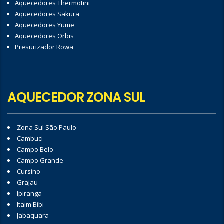
Aquecedores Thermotini
Aquecedores Sakura
Aquecedores Yume
Aquecedores Orbis
Presurizador Rowa
AQUECEDOR ZONA SUL
Zona Sul São Paulo
Cambuci
Campo Belo
Campo Grande
Cursino
Grajau
Ipiranga
Itaim Bibi
Jabaquara