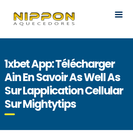
1xbet App: Télécharger
Ain En Savoir As Well As
Sur Lapplication Cellular
Sur Mightytips