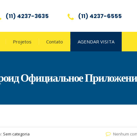
(11) 4237-3635
(11) 4237-6555
Projetos
Contato
AGENDAR VISITA
дроид Официальное Приложени
y:
Sem categoria
Nenhum com