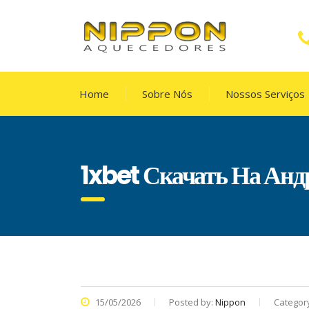
Home
Sobre Nós
Nossos Serviços
1xbet Скачать На Ан
15/05/2026
Posted by:
Nippon
Categor