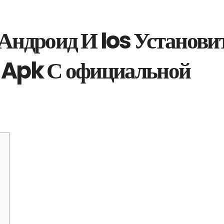
 Андроид И Ios Установи
т Apk С официальной