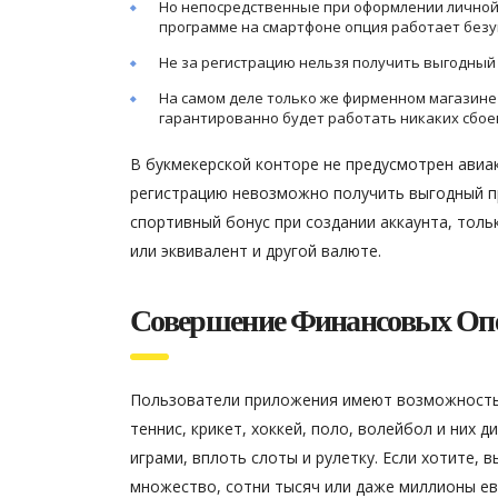
Но непосредственные при оформлении личной
программе на смартфоне опция работает безу
Не за регистрацию нельзя получить выгодный к
На самом деле только же фирменном магазине
гарантированно будет работать никаких сбое
В букмекерской конторе не предусмотрен авиа
регистрацию невозможно получить выгодный пр
спортивный бонус при создании аккаунта, толь
или эквивалент и другой валюте.
Совершение Финансовых Опе
Пользователи приложения имеют возможность с
теннис, крикет, хоккей, поло, волейбол и них д
играми, вплоть слоты и рулетку. Если хотите,
множество, сотни тысяч или даже миллионы евр