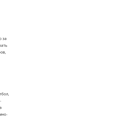
е
о за
рать
ров,
тбол,
-
а
ино-