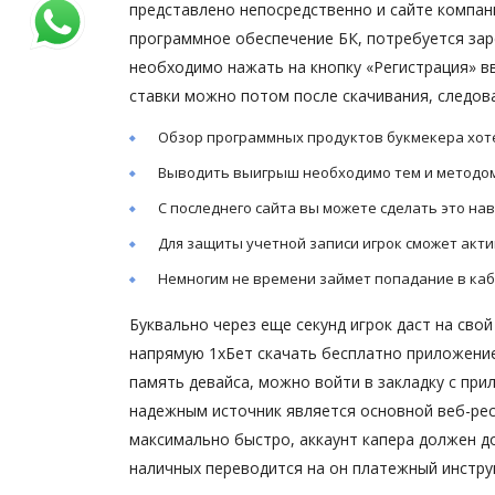
представлено непосредственно и сайте компан
программное обеспечение БК, потребуется заре
необходимо нажать на кнопку «Регистрация» вв
ставки можно потом после скачивания, следов
Обзор программных продуктов букмекера хоте
Выводить выигрыш необходимо тем и методом,
С последнего сайта вы можете сделать это нав
Для защиты учетной записи игрок сможет акт
Немногим не времени займет попадание в каб
Буквально через еще секунд игрок даст на сво
напрямую 1хБет скачать бесплатно приложение.
память девайса, можно войти в закладку с пр
надежным источник является основной веб-ре
максимально быстро, аккаунт капера должен до
наличных переводится на он платежный инстру