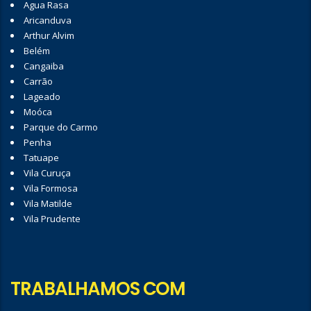
Agua Rasa
Aricanduva
Arthur Alvim
Belém
Cangaiba
Carrão
Lageado
Moóca
Parque do Carmo
Penha
Tatuape
Vila Curuça
Vila Formosa
Vila Matilde
Vila Prudente
TRABALHAMOS COM