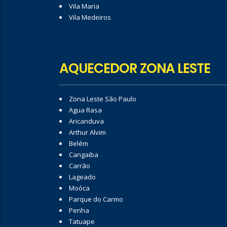
Vila Maria
Vila Medeiros
AQUECEDOR ZONA LESTE
Zona Leste São Paulo
Agua Rasa
Aricanduva
Arthur Alvim
Belém
Cangaiba
Carrão
Lageado
Moóca
Parque do Carmo
Penha
Tatuape