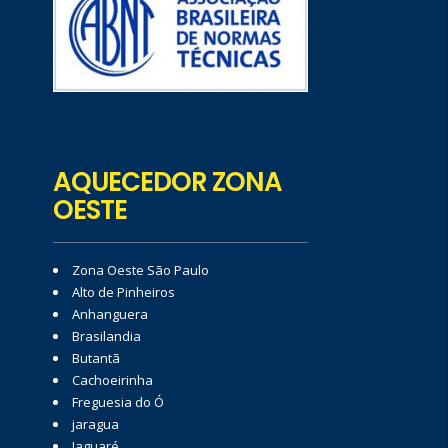
AQUECEDOR ZONA
OESTE
Zona Oeste São Paulo
Alto de Pinheiros
Anhanguera
Brasilandia
Butantã
Cachoeirinha
Freguesia do Ó
jaragua
Jaguaré