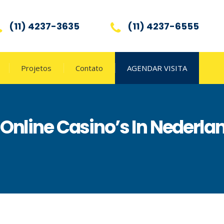
(11) 4237-3635
(11) 4237-6555
Projetos
Contato
AGENDAR VISITA
 Online Casino’s In Nederla