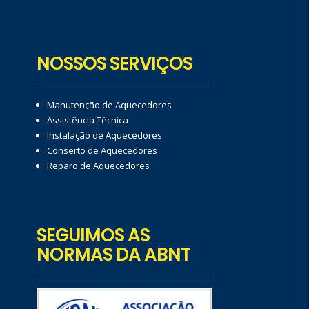
NOSSOS SERVIÇOS
Manutenção de Aquecedores
Assistência Técnica
Instalação de Aquecedores
Conserto de Aquecedores
Reparo de Aquecedores
SEGUIMOS AS
NORMAS DA ABNT