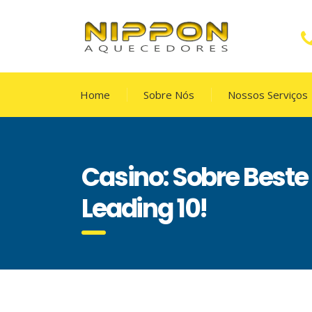
Home
Sobre Nós
Nossos Serviços
Casino: Sobre Beste
Leading 10!