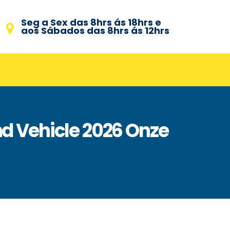
Seg a Sex das 8hrs ás 18hrs e
aos Sábados das 8hrs ás 12hrs
nd Vehicle 2026 Onze