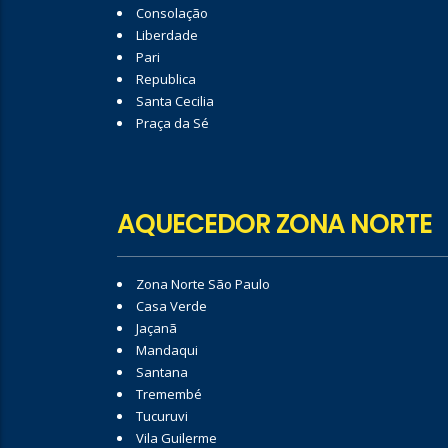
Consolação
Liberdade
Pari
Republica
Santa Cecilia
Praça da Sé
AQUECEDOR ZONA NORTE
Zona Norte São Paulo
Casa Verde
Jaçanã
Mandaqui
Santana
Tremembé
Tucuruvi
Vila Guilerme