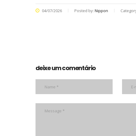
04/07/2026
Posted by:
Nippon
Categor
deixe um comentário