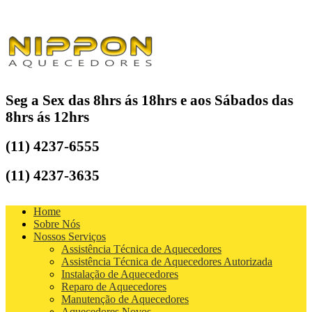
Seg a Sex das 8hrs ás 18hrs e aos Sábados das
8hrs ás 12hrs
(11) 4237-6555
(11) 4237-3635
Home
Sobre Nós
Nossos Serviços
Assistência Técnica de Aquecedores
Assistência Técnica de Aquecedores Autorizada
Instalação de Aquecedores
Reparo de Aquecedores
Manutenção de Aquecedores
Aquecedores Novos