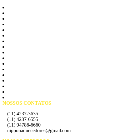
Zona Sul São Paulo
Cambuci
Campo Belo
Campo Grande
Cursino
Grajau
Ipiranga
Itaim Bibi
Jabaquara
Moema
Morumbi
Sacomã
Santo Amaro
Socorro
Vila Andrade
Vila Maria
Vila Sonia
NOSSOS CONTATOS
(11) 4237-3635
(11) 4237-6555
(11) 94786-6660
nipponaquecedores@gmail.com