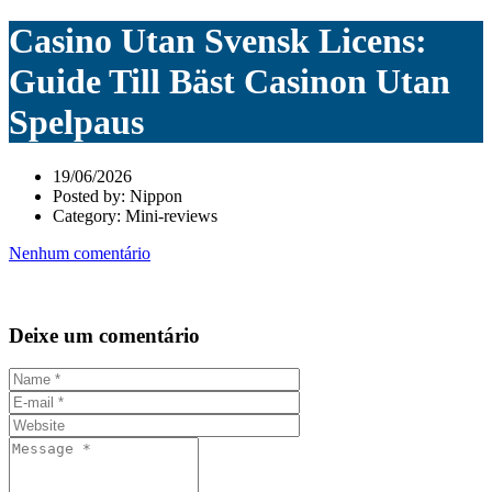
Casino Utan Svensk Licens:
Guide Till Bäst Casinon Utan
Spelpaus
19/06/2026
Posted by:
Nippon
Category:
Mini-reviews
Nenhum comentário
Deixe um comentário