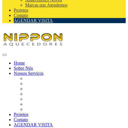
Marcas que Atendemos
Projetos
Contato
AGENDAR VISITA
Home
Sobre Nós
Nossos Serviços
Assistência Técnica de Aquecedores
Assistência Técnica de Aquecedores Autorizada
Instalação de Aquecedores
Reparo de Aquecedores
Manutenção de Aquecedores
Aquecedores Novos
Marcas que Atendemos
Projetos
Contato
AGENDAR VISITA