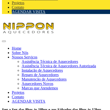
Projetos
Contato
AGENDAR VISITA
Home
Sobre Nós
Nossos Serviços
Assistência Técnica de Aquecedores
Assistência Técnica de Aquecedores Autorizada
Instalação de Aquecedores
Reparo de Aquecedores
Manutenção de Aquecedores
Aquecedores Novos
Marcas que Atendemos
Projetos
Contato
AGENDAR VISITA
Seg a Sex das 8hrs ás 18hrs e aos Sábados das 8hrs ás 12hrs