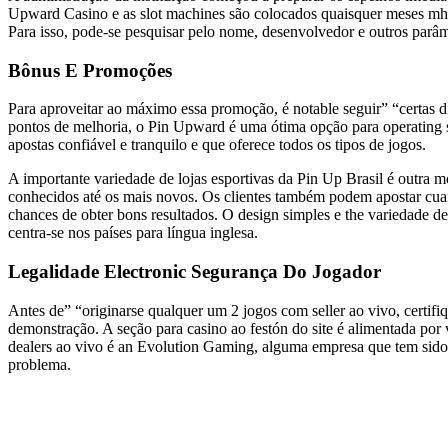
Upward Casino e as slot machines são colocados quaisquer meses mhh l
Para isso, pode-se pesquisar pelo nome, desenvolvedor e outros parâm
Bônus E Promoções
Para aproveitar ao máximo essa promoção, é notable seguir” “certas d
pontos de melhoria, o Pin Upward é uma ótima opção para operating sy
apostas confiável e tranquilo e que oferece todos os tipos de jogos.
A importante variedade de lojas esportivas da Pin Up Brasil é outra 
conhecidos até os mais novos. Os clientes também podem apostar cua
chances de obter bons resultados. O design simples e the variedade de
centra-se nos países para língua inglesa.
Legalidade Electronic Segurança Do Jogador
Antes de” “originarse qualquer um 2 jogos com seller ao vivo, certif
demonstração. A seção para casino ao festón do site é alimentada por
dealers ao vivo é an Evolution Gaming, alguma empresa que tem sido 
problema.