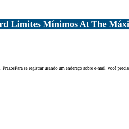
rd Limites Mínimos At The Máxi
, Prazos
Para se registrar usando um endereço sobre e-mail, você precis