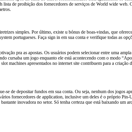
ista de proibição dos fornecedores de serviços de World wide web. Cad
etros.
iretrizes simples. Por último, existe u bónus de boas-vindas, que ofer
stem portugueses. Faça sign in em sua conta e verifique todas as opçõe
motivação pra as apostas. Os usuários podem selecionar entre uma ampla
ndo cursaba um jogo enquanto ele está acontecendo com o modo “Aposta
 slot machines apresentados no internet site contribuem para a criação
ique-se de depositar fundos em sua conta. Ou seja, nenhum dos jogos ap
 vários fornecedores de application, inclusive um deles é o próprio P
bastante inovadora no setor. Só tenha certeza que está baixando um a