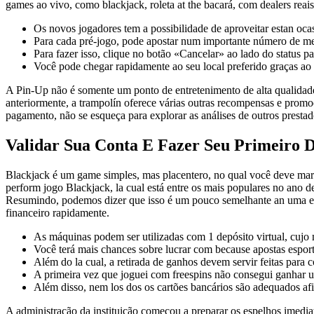
games ao vivo, como blackjack, roleta at the bacará, com dealers rea
Os novos jogadores tem a possibilidade de aproveitar estan oca
Para cada pré-jogo, pode apostar num importante número de mer
Para fazer isso, clique no botão «Cancelar» ao lado do status par
Você pode chegar rapidamente ao seu local preferido graças ao 
A Pin-Up não é somente um ponto de entretenimento de alta qualidad
anteriormente, a trampolín oferece várias outras recompensas e promo
pagamento, não se esqueça para explorar as análises de outros presta
Validar Sua Conta E Fazer Seu Primeiro D
Blackjack é um game simples, mas placentero, no qual você deve marc
perform jogo Blackjack, la cual está entre os mais populares no ano d
Resumindo, podemos dizer que isso é um pouco semelhante an uma ex p
financeiro rapidamente.
As máquinas podem ser utilizadas com 1 depósito virtual, cujo m
Você terá mais chances sobre lucrar com because apostas esport
Além do la cual, a retirada de ganhos devem servir feitas para
A primeira vez que joguei com freespins não consegui ganhar u
Além disso, nem los dos os cartões bancários são adequados afin
A administração da instituição começou a preparar os espelhos imedia