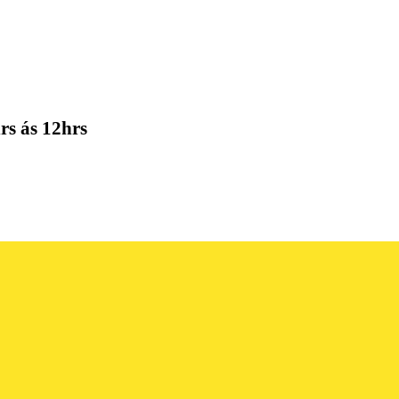
rs ás 12hrs