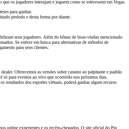
indo que os jogadores interajam e joguem como se estivessem em Vegas.
teses para ganhar.
nado período e desta forma por diante.
fidelizam seus jogadores. Além do bônus de boas-vindas mencionado
nsados. Se estiver em busca para alternativas de métodos de
gamento para seus clientes.
ealer. Oferecemos as versões sobre cassino ao palpitante e padrão
vel só para eventos ao vivo que ocorrerão nos próximos dias.
 resultados dos esportes virtuais, poderá ganhar algum recurso
os online experientes e os recém-chegados. O site oficial do Pin