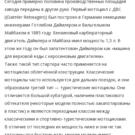
Сегодня примерно половина производственных площадей
завода переданы в другие руки. Первый мотоцикл с ДВС
((Daimler Reitwagen)) был построен в Германии немецкими
инженерами Готлибом Даймлером и Вильгельмом
Майбахом в 1885 году. Бензиновый карбюраторный
двигатель Даймлера и Майбаха имел мощность 1,5 л. В
этом же году он был запатентован Даймлером как «машина
для верховой езды с керосиновым двигателем».
Также такой тип стартера часто применяется на
мотоциклах облегчённой конструкции. Классические
мотоциклы часто используются для дальних поездок, и они
образовали третий тип — туристические мотоциклы. Они
отличаются большой кубатурой, наличием пластикового
обтекателя (некоторые модели полностью закапотированы
в пластик) и являются переходным классом между
классическими и спортивно-туристическими мотоциклами.
В отличие от последних их мощность ниже и они не так
заточены под быструю езду, многие модели имеют