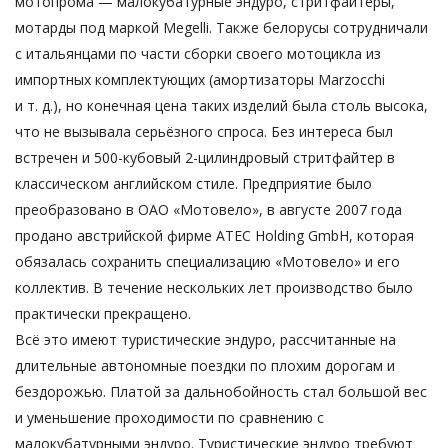
мотопрома — малокубатурные эндуро, стритфайтеры,
мотарды под маркой Megelli. Также белорусы сотрудничали
с итальянцами по части сборки своего мотоцикла из
импортных комплектующих (амортизаторы Marzocchi
и т. д.), но конечная цена таких изделий была столь высока,
что не вызывала серьёзного спроса. Без интереса был
встречен и 500-кубовый 2-цилиндровый стритфайтер в
классическом английском стиле. Предприятие было
преобразовано в ОАО «Мотовело», в августе 2007 года
продано австрийской фирме ATEC Holding GmbH, которая
обязалась сохранить специализацию «Мотовело» и его
коллектив. В течение нескольких лет производство было
практически прекращено.
Всё это имеют туристические эндуро, рассчитанные на
длительные автономные поездки по плохим дорогам и
бездорожью. Платой за дальнобойность стал большой вес
и уменьшение проходимости по сравнению с
малокубатурными эндуро. Туристические эндуро требуют