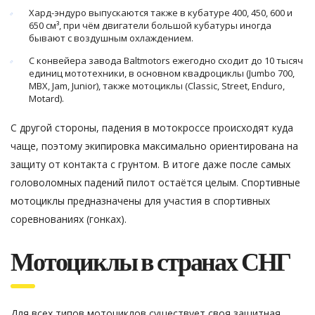
Хард-эндуро выпускаются также в кубатуре 400, 450, 600 и
650 см³, при чём двигатели большой кубатуры иногда
бывают с воздушным охлаждением.
С конвейера завода Baltmotors ежегодно сходит до 10 тысяч
единиц мототехники, в основном квадроциклы (Jumbo 700,
MBX, Jam, Junior), также мотоциклы (Classic, Street, Enduro,
Motard).
С другой стороны, падения в мотокроссе происходят куда
чаще, поэтому экипировка максимально ориентирована на
защиту от контакта с грунтом. В итоге даже после самых
головоломных падений пилот остаётся целым. Спортивные
мотоциклы предназначены для участия в спортивных
соревнованиях (гонках).
Мотоциклы в странах СНГ
Для всех типов мотоциклов существует своя защитная