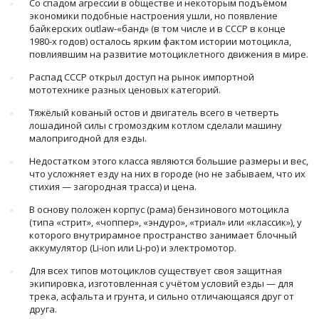
Со спадом агрессии в обществе и некоторым подъёмом
экономики подобные настроения ушли, но появление
байкерских outlaw-«банд» (в том числе и в СССР в конце
1980-х годов) осталось ярким фактом истории мотоцикла,
повлиявшим на развитие мотоциклетного движения в мире.
Распад СССР открыл доступ на рынок импортной
мототехнике разных ценовых категорий.
Тяжёлый кованый остов и двигатель всего в четверть
лошадиной силы с громоздким котлом сделали машину
малопригодной для езды.
Недостатком этого класса являются большие размеры и вес,
что усложняет езду на них в городе (но не забываем, что их
стихия — загородная трасса) и цена.
В основу положен корпус (рама) бензинового мотоцикла
(типа «стрит», «чоппер», «эндуро», «триал» или «классик»), у
которого внутрирамное пространство занимает блочный
аккумулятор (Li-ion или Li-po) и электромотор.
Для всех типов мотоциклов существует своя защитная
экипировка, изготовленная с учётом условий езды — для
трека, асфальта и грунта, и сильно отличающаяся друг от
друга.