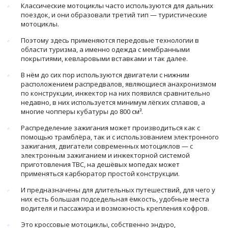
Классические мотоциклы часто используются для дальних
поездок, и они образовали третий тип — туристические
мотоциклы.
Поэтому здесь применяются передовые технологии в
области туризма, а именно одежда с мембранными
покрытиями, кевларовыми вставками и так далее.
В нём до сих пор используются двигатели с нижним
расположением распредвалов, являющиеся анахронизмом
по конструкции, инжектор на них появился сравнительно
недавно, в них используется минимум лёгких сплавов, а
многие чопперы кубатуры до 800 см³.
Распределение зажигания может производиться как с
помощью трамблёра, так и с использованием электронного
зажигания, двигатели современных мотоциклов — с
электронным зажиганием и инжекторной системой
приготовления ТВС, на дешёвых мопедах может
применяться карбюратор простой конструкции.
И предназначены для длительных путешествий, для чего у
них есть большая подседельная ёмкость, удобные места
водителя и пассажира и возможность крепления кофров.
Это кроссовые мотоциклы, собственно эндуро,