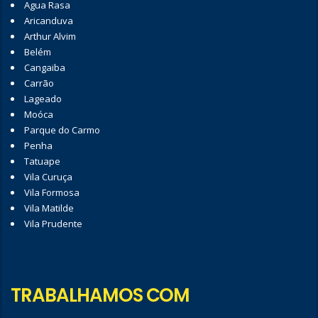
Agua Rasa
Aricanduva
Arthur Alvim
Belém
Cangaiba
Carrão
Lageado
Moóca
Parque do Carmo
Penha
Tatuape
Vila Curuça
Vila Formosa
Vila Matilde
Vila Prudente
TRABALHAMOS COM