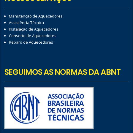
Manutenção de Aquecedores
Assistência Técnica
Instalação de Aquecedores
Conserto de Aquecedores
Reparo de Aquecedores
SEGUIMOS AS NORMAS DA ABNT