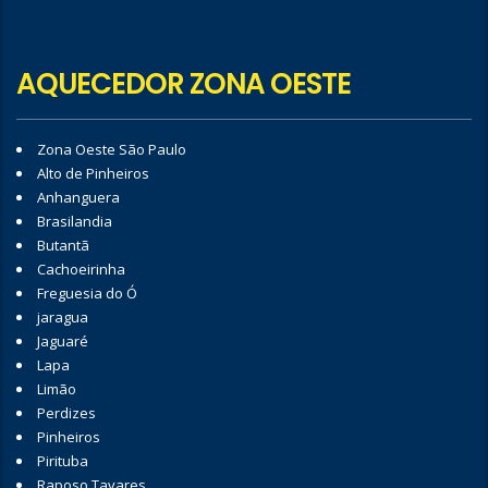
AQUECEDOR ZONA OESTE
Zona Oeste São Paulo
Alto de Pinheiros
Anhanguera
Brasilandia
Butantã
Cachoeirinha
Freguesia do Ó
jaragua
Jaguaré
Lapa
Limão
Perdizes
Pinheiros
Pirituba
Raposo Tavares