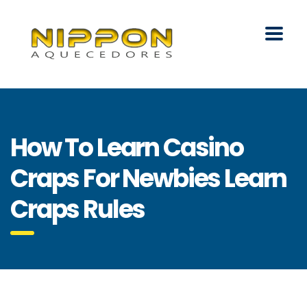
How To Learn Casino
Craps For Newbies Learn
Craps Rules