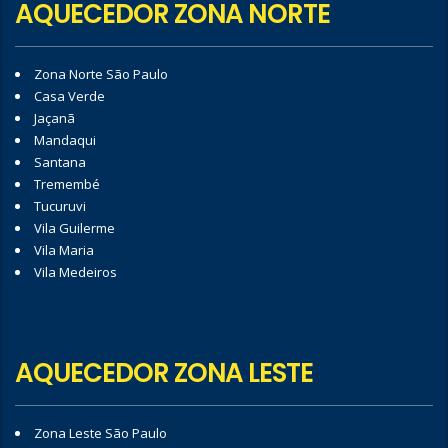
AQUECEDOR ZONA NORTE
Zona Norte São Paulo
Casa Verde
Jaçanã
Mandaqui
Santana
Tremembé
Tucuruvi
Vila Guilerme
Vila Maria
Vila Medeiros
AQUECEDOR ZONA LESTE
Zona Leste São Paulo