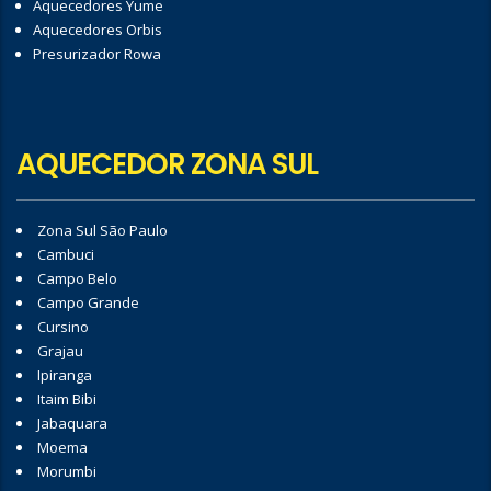
Aquecedores Yume
Aquecedores Orbis
Presurizador Rowa
AQUECEDOR ZONA SUL
Zona Sul São Paulo
Cambuci
Campo Belo
Campo Grande
Cursino
Grajau
Ipiranga
Itaim Bibi
Jabaquara
Moema
Morumbi