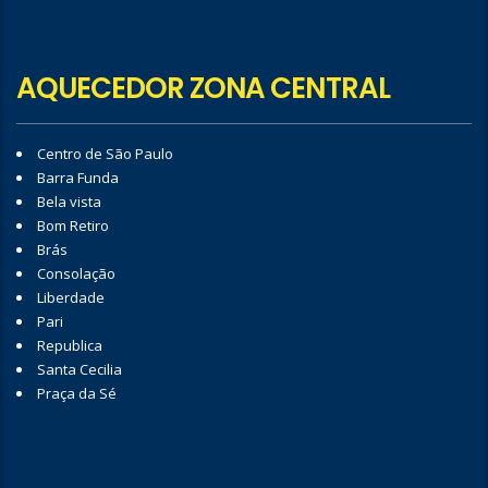
AQUECEDOR ZONA CENTRAL
Centro de São Paulo
Barra Funda
Bela vista
Bom Retiro
Brás
Consolação
Liberdade
Pari
Republica
Santa Cecilia
Praça da Sé