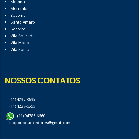
Moema
Morumbi
Sacomã
Santo Amaro
Socorro
Vila Andrade
Vila Maria
Vila Sonia
NOSSOS CONTATOS
(11) 4237-3635
(11) 4237-6555
(11) 94786-6660
nipponaquecedores@gmail.com