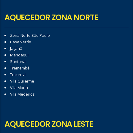
AQUECEDOR ZONA NORTE
Zona Norte São Paulo
Casa Verde
Jaçanã
Mandaqui
Santana
Tremembé
Tucuruvi
Vila Guilerme
Vila Maria
Vila Medeiros
AQUECEDOR ZONA LESTE