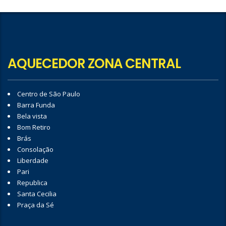
AQUECEDOR ZONA CENTRAL
Centro de São Paulo
Barra Funda
Bela vista
Bom Retiro
Brás
Consolação
Liberdade
Pari
Republica
Santa Cecilia
Praça da Sé