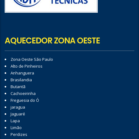
AQUECEDOR ZONA OESTE
Zona Oeste São Paulo
Alto de Pinheiros
Anhanguera
Brasilandia
Butantã
Cachoeirinha
Freguesia do Ó
jaragua
Jaguaré
Lapa
Limão
Perdizes