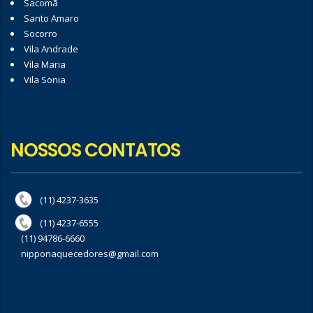
Sacomã
Santo Amaro
Socorro
Vila Andrade
Vila Maria
Vila Sonia
NOSSOS CONTATOS
(11) 4237-3635
(11) 4237-6555
(11) 94786-6660
nipponaquecedores@gmail.com