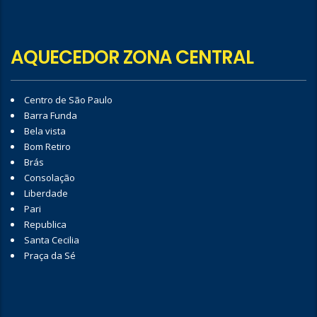
AQUECEDOR ZONA CENTRAL
Centro de São Paulo
Barra Funda
Bela vista
Bom Retiro
Brás
Consolação
Liberdade
Pari
Republica
Santa Cecilia
Praça da Sé