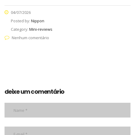
04/07/2026
Posted by:
Nippon
Category:
Mini-reviews
Nenhum comentário
deixe um comentário