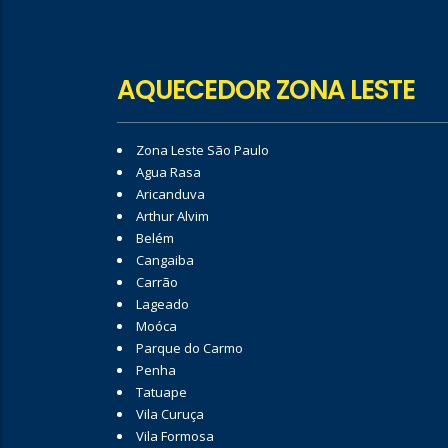
AQUECEDOR ZONA LESTE
Zona Leste São Paulo
Agua Rasa
Aricanduva
Arthur Alvim
Belém
Cangaiba
Carrão
Lageado
Moóca
Parque do Carmo
Penha
Tatuape
Vila Curuça
Vila Formosa