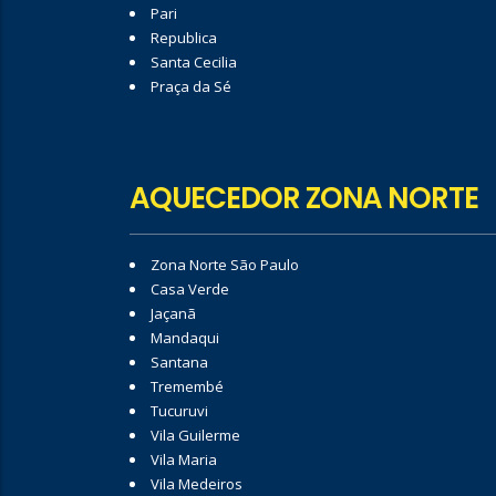
Pari
Republica
Santa Cecilia
Praça da Sé
AQUECEDOR ZONA NORTE
Zona Norte São Paulo
Casa Verde
Jaçanã
Mandaqui
Santana
Tremembé
Tucuruvi
Vila Guilerme
Vila Maria
Vila Medeiros