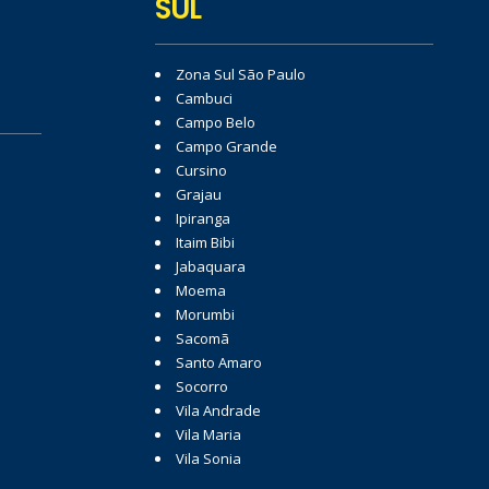
SUL
Zona Sul São Paulo
Cambuci
Campo Belo
Campo Grande
Cursino
Grajau
Ipiranga
Itaim Bibi
Jabaquara
Moema
Morumbi
Sacomã
Santo Amaro
Socorro
Vila Andrade
Vila Maria
Vila Sonia