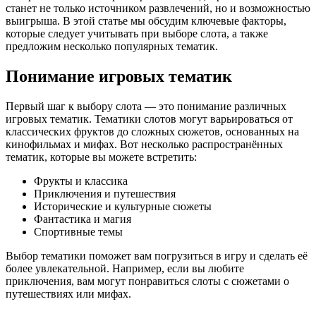
станет не только источником развлечений, но и возможностью
выигрыша. В этой статье мы обсудим ключевые факторы,
которые следует учитывать при выборе слота, а также
предложим несколько популярных тематик.
Понимание игровых тематик
Первый шаг к выбору слота — это понимание различных
игровых тематик. Тематики слотов могут варьироваться от
классических фруктов до сложных сюжетов, основанных на
кинофильмах и мифах. Вот несколько распространённых
тематик, которые вы можете встретить:
Фрукты и классика
Приключения и путешествия
Исторические и культурные сюжеты
Фантастика и магия
Спортивные темы
Выбор тематики поможет вам погрузиться в игру и сделать её
более увлекательной. Например, если вы любите
приключения, вам могут понравиться слоты с сюжетами о
путешествиях или мифах.