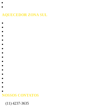
Aquecedores Orbis
Presurizador Rowa
AQUECEDOR ZONA SUL
Zona Sul São Paulo
Cambuci
Campo Belo
Campo Grande
Cursino
Grajau
Ipiranga
Itaim Bibi
Jabaquara
Moema
Morumbi
Sacomã
Santo Amaro
Socorro
Vila Andrade
Vila Maria
Vila Sonia
NOSSOS CONTATOS
(11) 4237-3635