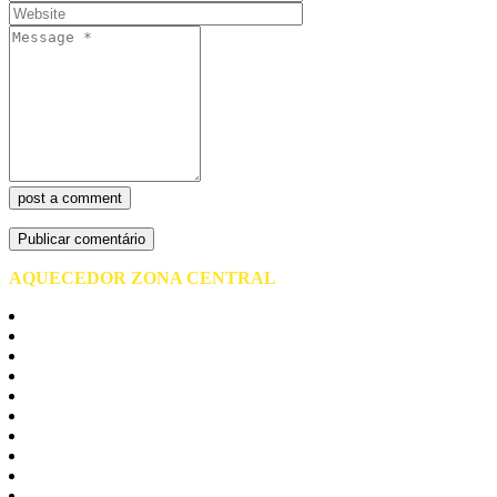
post a comment
AQUECEDOR ZONA CENTRAL
Centro de São Paulo
Barra Funda
Bela vista
Bom Retiro
Brás
Consolação
Liberdade
Pari
Republica
Santa Cecilia