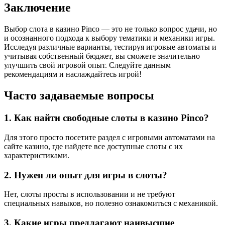
Заключение
Выбор слота в казино Pinco — это не только вопрос удачи, но
и осознанного подхода к выбору тематики и механики игры.
Исследуя различные варианты, тестируя игровые автоматы и
учитывая собственный бюджет, вы сможете значительно
улучшить свой игровой опыт. Следуйте данным
рекомендациям и наслаждайтесь игрой!
Часто задаваемые вопросы
1. Как найти свободные слоты в казино Pinco?
Для этого просто посетите раздел с игровыми автоматами на
сайте казино, где найдете все доступные слоты с их
характеристиками.
2. Нужен ли опыт для игры в слоты?
Нет, слоты просты в использовании и не требуют
специальных навыков, но полезно ознакомиться с механикой.
3. Какие игры предлагают наивысшие