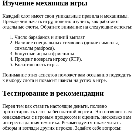
Изучение механики игры
Каждый слот имеет свои уникальные правила и механизмы.
Прежде чем начать игру, полезно изучить, как работают
отдельные слоты. Обратите внимание на следующие аспекты:
Число барабанов и линий выплат.
Наличие специальных символов (дикие символы,
символы разброса).
Бонусные игры и фриспины.
Процент возврата игроку (RTP).
Волатильность игры.
Понимание этих аспектов поможет вам осознанно подходить
к выбору слота и повысит шансы на успех в игре.
Тестирование и рекомендации
Перед тем как ставить настоящие деньги, полезно
протестировать слот на бесплатной версии. Это позволит вам
ознакомиться с игровым процессом и оценить, насколько вам
интересна данная тематика. Рекомендуется также читать
обзоры и взгляды других игроков. Задайте себе вопросы: