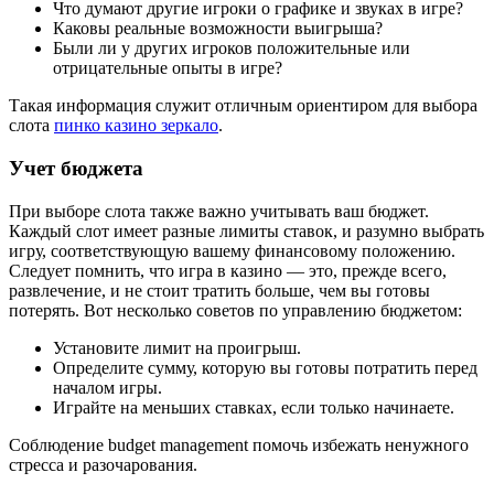
Что думают другие игроки о графике и звуках в игре?
Каковы реальные возможности выигрыша?
Были ли у других игроков положительные или
отрицательные опыты в игре?
Такая информация служит отличным ориентиром для выбора
слота
пинко казино зеркало
.
Учет бюджета
При выборе слота также важно учитывать ваш бюджет.
Каждый слот имеет разные лимиты ставок, и разумно выбрать
игру, соответствующую вашему финансовому положению.
Следует помнить, что игра в казино — это, прежде всего,
развлечение, и не стоит тратить больше, чем вы готовы
потерять. Вот несколько советов по управлению бюджетом:
Установите лимит на проигрыш.
Определите сумму, которую вы готовы потратить перед
началом игры.
Играйте на меньших ставках, если только начинаете.
Соблюдение budget management помочь избежать ненужного
стресса и разочарования.