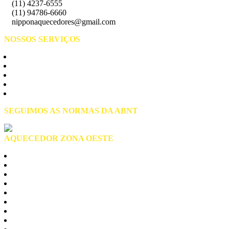
(11) 4237-6555
(11) 94786-6660
nipponaquecedores@gmail.com
NOSSOS SERVIÇOS
Manutenção de Aquecedores
Assistência Técnica
Instalação de Aquecedores
Conserto de Aquecedores
Reparo de Aquecedores
SEGUIMOS AS NORMAS DA ABNT
AQUECEDOR ZONA OESTE
Zona Oeste São Paulo
Alto de Pinheiros
Anhanguera
Brasilandia
Butantã
Cachoeirinha
Freguesia do Ó
jaragua