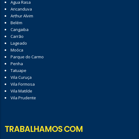
Agua Rasa
Aricanduva
Arthur Alvim
Belém
Cangaiba
Carrão
Lageado
Moóca
Parque do Carmo
Penha
Tatuape
Vila Curuça
Vila Formosa
Vila Matilde
Vila Prudente
TRABALHAMOS COM