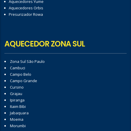
Aquecedores Yume
Aquecedores Orbis
Presurizador Rowa
AQUECEDOR ZONA SUL
Zona Sul São Paulo
Cambuci
Campo Belo
Campo Grande
Cursino
Grajau
Ipiranga
Itaim Bibi
Jabaquara
Moema
Morumbi