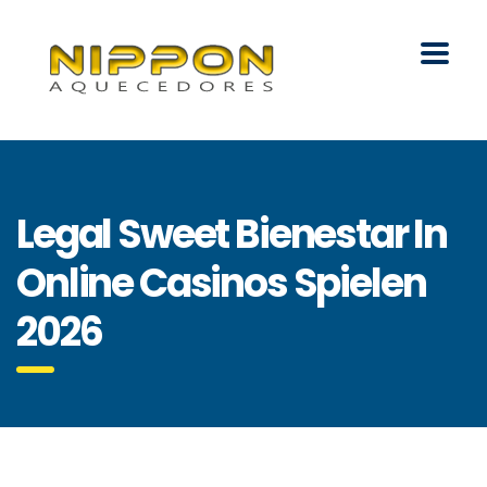
Legal Sweet Bienestar In
Online Casinos Spielen
2026