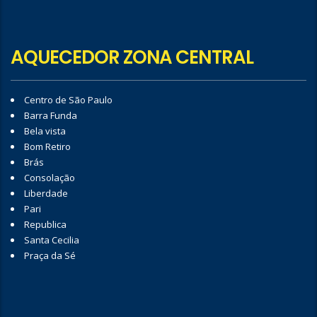
AQUECEDOR ZONA CENTRAL
Centro de São Paulo
Barra Funda
Bela vista
Bom Retiro
Brás
Consolação
Liberdade
Pari
Republica
Santa Cecilia
Praça da Sé