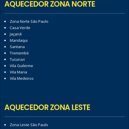
AQUECEDOR ZONA NORTE
Zona Norte São Paulo
Casa Verde
Jaçanã
Mandaqui
Santana
Tremembé
Tucuruvi
Vila Guilerme
Vila Maria
Vila Medeiros
AQUECEDOR ZONA LESTE
Zona Leste São Paulo