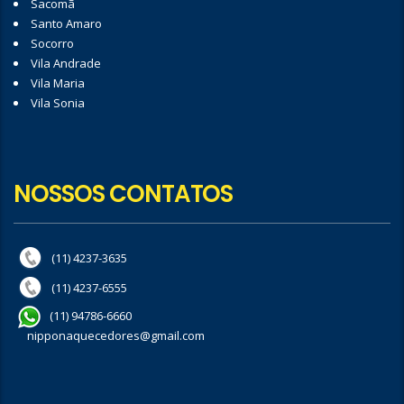
Sacomã
Santo Amaro
Socorro
Vila Andrade
Vila Maria
Vila Sonia
NOSSOS CONTATOS
(11) 4237-3635
(11) 4237-6555
(11) 94786-6660
nipponaquecedores@gmail.com