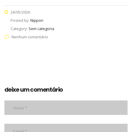
26/05/2026
Posted by:
Nippon
Category:
Sem categoria
Nenhum comentário
deixe um comentário