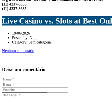
(11) 4237-6555
(11) 4237-3635
Live Casino vs. Slots at Best O
19/06/2026
Posted by:
Nippon
Category:
Sem categoria
Nenhum comentário
Deixe um comentário