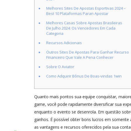
Melhores Sites De Apostas Esportivas 2024 –
Best 10 Plataformas Paran Apostar
Melhores Casas Sobre Apostas Brasileiras
De Julho 2024: Os Vencedores Em Cada
Categoria
Recursos Adicionais
Outros Sites De Apostas Para Ganhar Recurso
Financeiro Que Vale A Pena Conhecer
Sobre O Aviator
Como Adquirir Bônus De Boas-vindas 1win
Quanto mais pontos sua equipe conquistar, maiore
game, você pode rapidamente diversificar sua expe
enquanto o evento se desenrola. Em questão sobr
ganhos. É possível obter bons lucros em somente a
as vantagens e recursos oferecidos pela sua conta