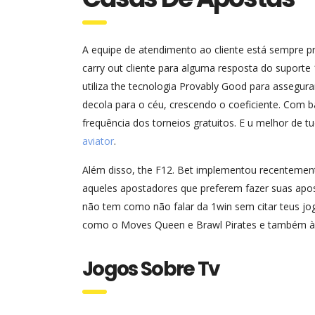
A equipe de atendimento ao cliente está sempre pr
carry out cliente para alguma resposta do suporte
utiliza the tecnologia Provably Good para assegu
decola para o céu, crescendo o coeficiente. Com 
frequência dos torneios gratuitos. E u melhor de
aviator
.
Além disso, the F12. Bet implementou recentement
aqueles apostadores que preferem fazer suas apost
não tem como não falar da 1win sem citar teus jo
como o Moves Queen e Brawl Pirates e também à 
Jogos Sobre Tv