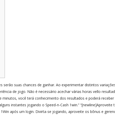
s serão suas chances de ganhar. Ao experimentar distintos variaçõe
riência de jogo. Não é necessário acechar várias horas vello resulta
e minutos, você terá conhecimento dos resultados e poderá receber
lguns instantes jogando o Speed-n-Cash 1win.” “[newline]Aproveite 
 1Win após um login. Divirta-se jogando, aproveite os bônus e geren