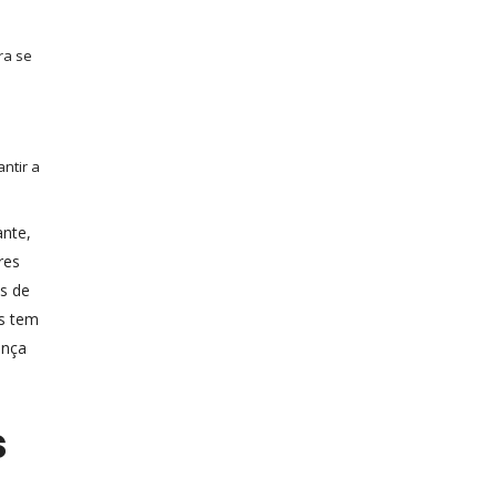
ra se
ntir a
ante,
res
as de
as tem
ença
s