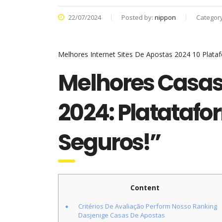
22/07/2024
Posted by:
nippon
Categor
Melhores Internet Sites De Apostas 2024 10 Plata
Melhores Casas 
2024: Platatafo
Seguros!”
Content
Critérios De Avaliação Perform Nosso Ranking
Dasjenige Casas De Apostas