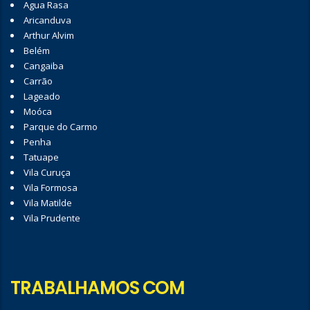
Agua Rasa
Aricanduva
Arthur Alvim
Belém
Cangaiba
Carrão
Lageado
Moóca
Parque do Carmo
Penha
Tatuape
Vila Curuça
Vila Formosa
Vila Matilde
Vila Prudente
TRABALHAMOS COM