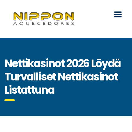
Nettikasinot 2026 Löydä
Turvalliset Nettikasinot
Listattuna