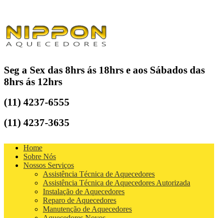
Seg a Sex das 8hrs ás 18hrs e aos Sábados das
8hrs ás 12hrs
(11) 4237-6555
(11) 4237-3635
Home
Sobre Nós
Nossos Serviços
Assistência Técnica de Aquecedores
Assistência Técnica de Aquecedores Autorizada
Instalação de Aquecedores
Reparo de Aquecedores
Manutenção de Aquecedores
Aquecedores Novos