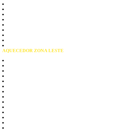
Casa Verde
Jaçanã
Mandaqui
Santana
Tremembé
Tucuruvi
Vila Guilerme
Vila Maria
Vila Medeiros
AQUECEDOR ZONA LESTE
Zona Leste São Paulo
Agua Rasa
Aricanduva
Arthur Alvim
Belém
Cangaiba
Carrão
Lageado
Moóca
Parque do Carmo
Penha
Tatuape
Vila Curuça
Vila Formosa