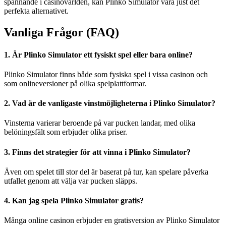
spännande i casinovärlden, kan Plinko Simulator vara just det
perfekta alternativet.
Vanliga Frågor (FAQ)
1. Är Plinko Simulator ett fysiskt spel eller bara online?
Plinko Simulator finns både som fysiska spel i vissa casinon och
som onlineversioner på olika spelplattformar.
2. Vad är de vanligaste vinstmöjligheterna i Plinko Simulator?
Vinsterna varierar beroende på var pucken landar, med olika
belöningsfält som erbjuder olika priser.
3. Finns det strategier för att vinna i Plinko Simulator?
Även om spelet till stor del är baserat på tur, kan spelare påverka
utfallet genom att välja var pucken släpps.
4. Kan jag spela Plinko Simulator gratis?
Många online casinon erbjuder en gratisversion av Plinko Simulator