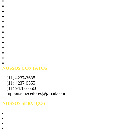
Cursino
Grajau
Ipiranga
Itaim Bibi
Jabaquara
Moema
Morumbi
Sacomã
Santo Amaro
Socorro
Vila Andrade
Vila Maria
Vila Sonia
NOSSOS CONTATOS
(11) 4237-3635
(11) 4237-6555
(11) 94786-6660
nipponaquecedores@gmail.com
NOSSOS SERVIÇOS
Manutenção de Aquecedores
Assistência Técnica
Instalação de Aquecedores
Conserto de Aquecedores