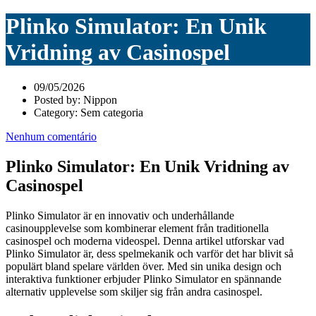
Plinko Simulator: En Unik
Vridning av Casinospel
09/05/2026
Posted by:
Nippon
Category:
Sem categoria
Nenhum comentário
Plinko Simulator: En Unik Vridning av
Casinospel
Plinko Simulator är en innovativ och underhållande
casinoupplevelse som kombinerar element från traditionella
casinospel och moderna videospel. Denna artikel utforskar vad
Plinko Simulator är, dess spelmekanik och varför det har blivit så
populärt bland spelare världen över. Med sin unika design och
interaktiva funktioner erbjuder Plinko Simulator en spännande
alternativ upplevelse som skiljer sig från andra casinospel.