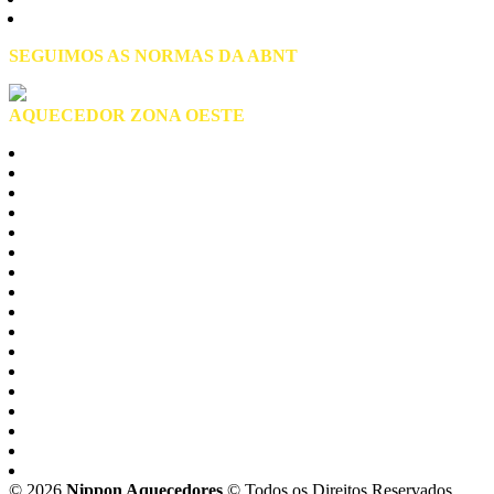
Reparo de Aquecedores
SEGUIMOS AS NORMAS DA ABNT
AQUECEDOR ZONA OESTE
Zona Oeste São Paulo
Alto de Pinheiros
Anhanguera
Brasilandia
Butantã
Cachoeirinha
Freguesia do Ó
jaragua
Jaguaré
Lapa
Limão
Perdizes
Pinheiros
Pirituba
Raposo Tavares
São Domingos
Vila Leopoldina
© 2026
Nippon Aquecedores
© Todos os Direitos Reservados