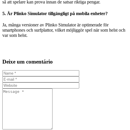
så att spelare kan prova innan de satsar riktiga pengar.
5. Är Plinko Simulator tillgängligt på mobila enheter?
Ja, många versioner av Plinko Simulator är optimerade för
smartphones och surfplattor, vilket möjliggör spel när som helst och
var som helst.
Deixe um comentário