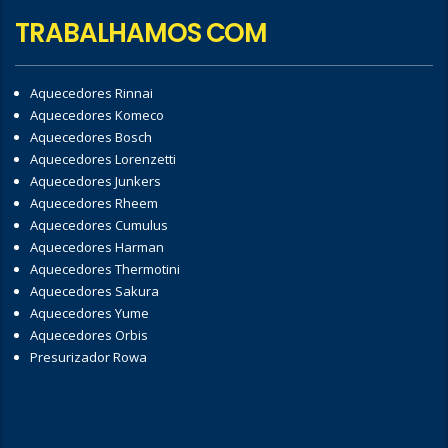
TRABALHAMOS COM
Aquecedores Rinnai
Aquecedores Komeco
Aquecedores Bosch
Aquecedores Lorenzetti
Aquecedores Junkers
Aquecedores Rheem
Aquecedores Cumulus
Aquecedores Harman
Aquecedores Thermotini
Aquecedores Sakura
Aquecedores Yume
Aquecedores Orbis
Presurizador Rowa