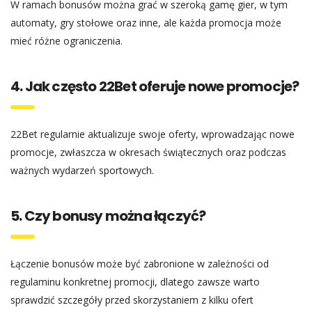
W ramach bonusów można grać w szeroką gamę gier, w tym
automaty, gry stołowe oraz inne, ale każda promocja może
mieć różne ograniczenia.
4. Jak często 22Bet oferuje nowe promocje?
22Bet regularnie aktualizuje swoje oferty, wprowadzając nowe
promocje, zwłaszcza w okresach świątecznych oraz podczas
ważnych wydarzeń sportowych.
5. Czy bonusy można łączyć?
Łączenie bonusów może być zabronione w zależności od
regulaminu konkretnej promocji, dlatego zawsze warto
sprawdzić szczegóły przed skorzystaniem z kilku ofert