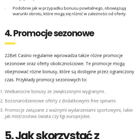
Podobnie jak w przypadku bonusu powitalnego, obowiązują
warunki obrotu, które mogą się różnić w zależności od oferty.
4. Promocje sezonowe
22Bet Casino regularnie wprowadza także różne promocje
sezonowe oraz oferty okolicznościowe. Te promocje mogą
obejmować różne bonusy, które są dostępne przez ograniczony
czas. Przykłady promocji sezonowych to:
Wielkanocne bonusy ze zwiększonymi wygranymi.
Bożonarodzeniowe oferty z dodatkowymi free spinami.
Promocje związane z ważnymi wydarzeniami sportowymi, takie
jak mistrzostwa świata czy ligi europejskie.
5. Jak skorzystać z