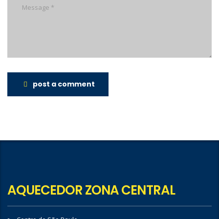
post a comment
AQUECEDOR ZONA CENTRAL