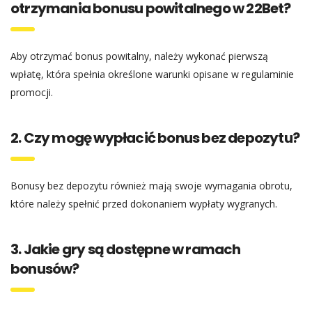
otrzymania bonusu powitalnego w 22Bet?
Aby otrzymać bonus powitalny, należy wykonać pierwszą
wpłatę, która spełnia określone warunki opisane w regulaminie
promocji.
2. Czy mogę wypłacić bonus bez depozytu?
Bonusy bez depozytu również mają swoje wymagania obrotu,
które należy spełnić przed dokonaniem wypłaty wygranych.
3. Jakie gry są dostępne w ramach
bonusów?