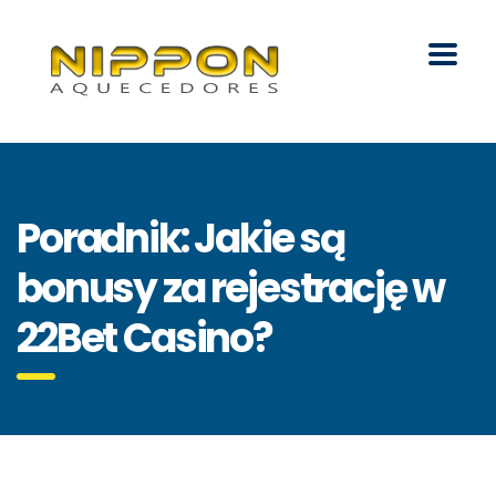
Poradnik: Jakie są
bonusy za rejestrację w
22Bet Casino?