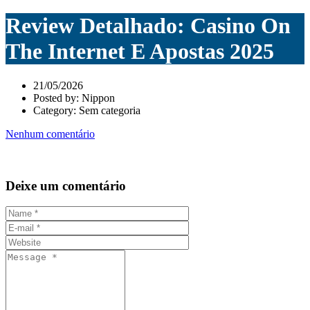
Review Detalhado: Casino On
The Internet E Apostas 2025
21/05/2026
Posted by:
Nippon
Category:
Sem categoria
Nenhum comentário
Deixe um comentário