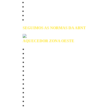
Manutenção de Aquecedores
Assistência Técnica
Instalação de Aquecedores
Conserto de Aquecedores
Reparo de Aquecedores
SEGUIMOS AS NORMAS DA ABNT
AQUECEDOR ZONA OESTE
Zona Oeste São Paulo
Alto de Pinheiros
Anhanguera
Brasilandia
Butantã
Cachoeirinha
Freguesia do Ó
jaragua
Jaguaré
Lapa
Limão
Perdizes
Pinheiros
Pirituba