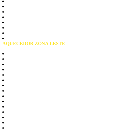
Jaçanã
Mandaqui
Santana
Tremembé
Tucuruvi
Vila Guilerme
Vila Maria
Vila Medeiros
AQUECEDOR ZONA LESTE
Zona Leste São Paulo
Agua Rasa
Aricanduva
Arthur Alvim
Belém
Cangaiba
Carrão
Lageado
Moóca
Parque do Carmo
Penha
Tatuape
Vila Curuça
Vila Formosa
Vila Matilde