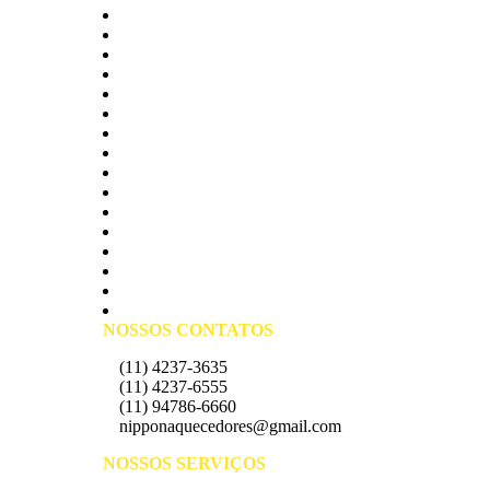
Cambuci
Campo Belo
Campo Grande
Cursino
Grajau
Ipiranga
Itaim Bibi
Jabaquara
Moema
Morumbi
Sacomã
Santo Amaro
Socorro
Vila Andrade
Vila Maria
Vila Sonia
NOSSOS CONTATOS
(11) 4237-3635
(11) 4237-6555
(11) 94786-6660
nipponaquecedores@gmail.com
NOSSOS SERVIÇOS