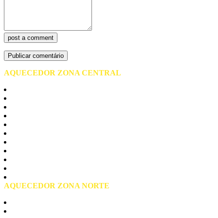
post a comment
AQUECEDOR ZONA CENTRAL
Centro de São Paulo
Barra Funda
Bela vista
Bom Retiro
Brás
Consolação
Liberdade
Pari
Republica
Santa Cecilia
Praça da Sé
AQUECEDOR ZONA NORTE
Zona Norte São Paulo
Casa Verde