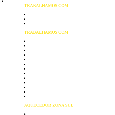
Vila Prudente
TRABALHAMOS COM
Aquecedor Elétrico de Água
Aquecedor a Gás
Aquecedor Solar
TRABALHAMOS COM
Aquecedores Rinnai
Aquecedores Komeco
Aquecedores Bosch
Aquecedores Lorenzetti
Aquecedores Junkers
Aquecedores Rheem
Aquecedores Cumulus
Aquecedores Harman
Aquecedores Thermotini
Aquecedores Sakura
Aquecedores Yume
Aquecedores Orbis
Presurizador Rowa
AQUECEDOR ZONA SUL
Zona Sul São Paulo